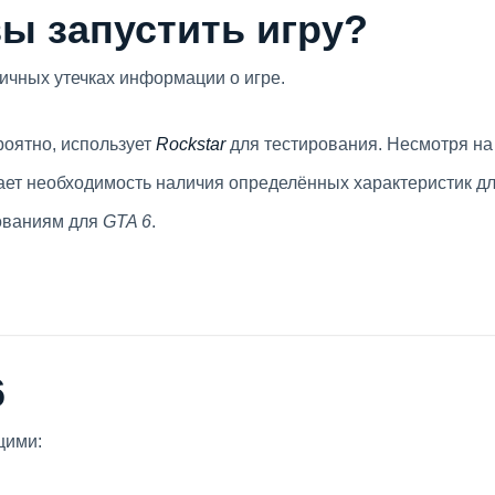
ы запустить игру?
ичных утечках информации о игре.
роятно, использует
Rockstar
для тестирования. Несмотря на 
вает необходимость наличия определённых характеристик д
бованиям для
GTA 6
.
6
щими: