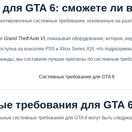
для GTA 6: сможете ли в
иентировочные системные требования, основанные на разл
ля
Grand Theft Auto VI
, показывая оборудование, которое, ве
доступна на консолях
PS5
и
Xbox Series X|S
, что подразуме
оманды, мы составили лучшие прогнозы по системным тре
е требования для GTA 
льные системные требования для
GTA 6
могут быть следую