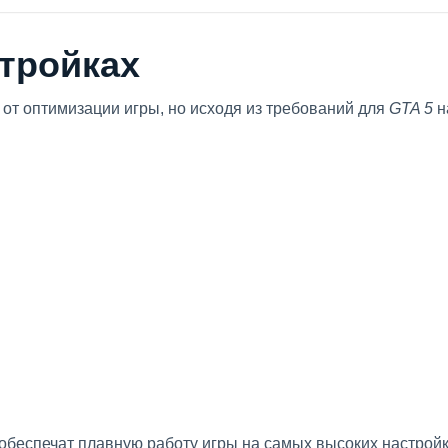
стройках
 от оптимизации игры, но исходя из требований для
GTA 5
н
обеспечат плавную работу игры на самых высоких настройк