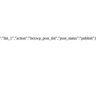
"list_1","action":"hexwp_post_list","post_status":"publish"}