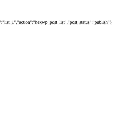
"list_1","action":"hexwp_post_list","post_status":"publish"}