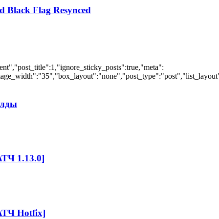
d Black Flag Resynced
","post_title":1,"ignore_sticky_posts":true,"meta":
ge_width":"35","box_layout":"none","post_type":"post","list_layout":
илды
ТЧ 1.13.0]
ТЧ Hotfix]