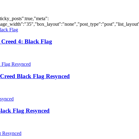
ticky_posts":true,"meta":
ge_width":"35","box_layout":"none","post_type":"post","list_layout":
Creed 4: Black Flag
Creed Black Flag Resynced
lack Flag Resynced