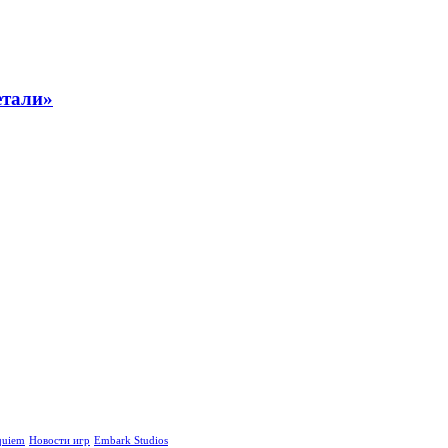
етали»
quiem
Новости игр
Embark Studios