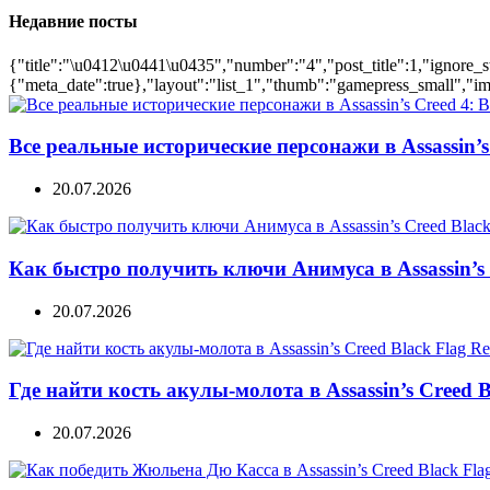
Недавние посты
{"title":"\u0412\u0441\u0435","number":"4","post_title":1,"ignore_s
{"meta_date":true},"layout":"list_1","thumb":"gamepress_small","ima
Все реальные исторические персонажи в Assassin’s 
20.07.2026
Как быстро получить ключи Анимуса в Assassin’s 
20.07.2026
Где найти кость акулы-молота в Assassin’s Creed B
20.07.2026