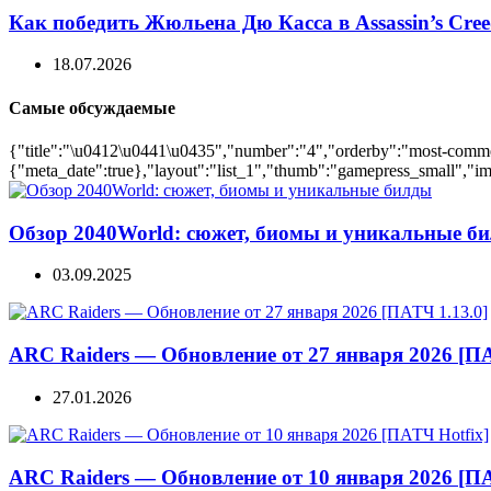
Как победить Жюльена Дю Касса в Assassin’s Cree
18.07.2026
Самые обсуждаемые
{"title":"\u0412\u0441\u0435","number":"4","orderby":"most-comment
{"meta_date":true},"layout":"list_1","thumb":"gamepress_small","ima
Обзор 2040World: сюжет, биомы и уникальные б
03.09.2025
ARC Raiders — Обновление от 27 января 2026 [ПА
27.01.2026
ARC Raiders — Обновление от 10 января 2026 [ПА