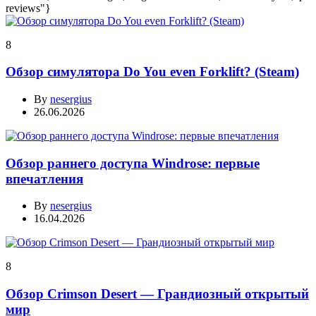
reviews"}
8
Обзор симулятора Do You even Forklift? (Steam)
By
nesergius
26.06.2026
Обзор раннего доступа Windrose: первые
впечатления
By
nesergius
16.04.2026
8
Обзор Crimson Desert — Грандиозный открытый
мир