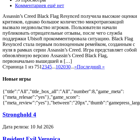
Комментариев ещё нет
Assassin’s Creed Black Flag Resynced получила высокие оценки
критиков, однако большое количество микротранзакций
вызвало недовольство игроков. Пользователи начали
публиковать отрицательные отзывы, после чего служба
поддержки Ubisoft прокомментировала ситуацию. Black Flag
Resynced стала первым полноценным ремейком, созданным с
нуля в рамках серии Assassin’s Creed. Игра представляет собой
обновлённую версию Assassin’s Creed Black Flag,
первоначально вышедшей в […]
Страница 1 из 75
1
2
3
4
5
...
10
20
30
...
»
Последний »
Новые игры
{"title":"All","title_box_all":"All","number":8,"game_meta":
{"meta_relesae":"yes"},"game_score":
{"meta_review":"yes"},"between":"20px","thumb":"gamepress_large"
Stronghold 4
Дата релиза:
10 Jul 2026
Resident Evil Veronica