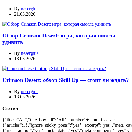
By
nesergius
21.03.2026
Обзор Crimson Desert: игра, которая смогла
удивить
By
nesergius
13.03.2026
Crimson Desert: обзор Skill Up — стоит ли ждать?
By
nesergius
13.03.2026
Статьи
{"title":"All","title_box_all":"All","number":6,"multi_cats":
{"articles":1},"ignore_sticky_posts":"yes","excerpt":"yes","meta_ca
{"meta_author":"yes","meta_date":"yes","meta_comments":"yes"},"lay