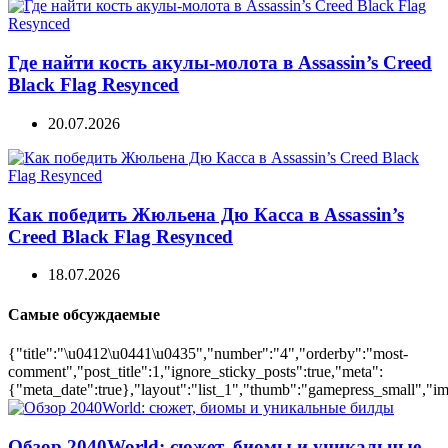
Где найти кость акулы-молота в Assassin’s Creed
Black Flag Resynced
20.07.2026
Как победить Жюльена Дю Касса в Assassin’s
Creed Black Flag Resynced
18.07.2026
Самые обсуждаемые
{"title":"\u0412\u0441\u0435","number":"4","orderby":"most-
comment","post_title":1,"ignore_sticky_posts":true,"meta":
{"meta_date":true},"layout":"list_1","thumb":"gamepress_small","ima
Обзор 2040World: сюжет, биомы и уникальные