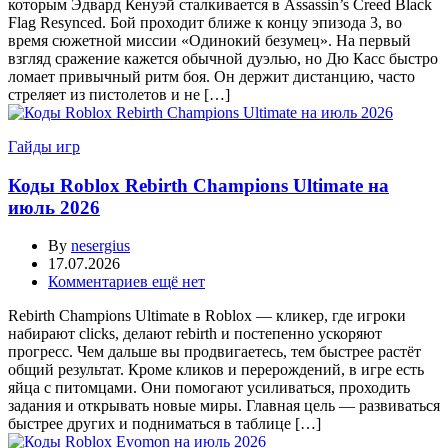
которым Эдвард Кенуэй сталкивается в Assassin’s Creed Black
Flag Resynced. Бой проходит ближе к концу эпизода 3, во
время сюжетной миссии «Одинокий безумец». На первый
взгляд сражение кажется обычной дуэлью, но Дю Касс быстро
ломает привычный ритм боя. Он держит дистанцию, часто
стреляет из пистолетов и не […]
Гайды игр
Коды Roblox Rebirth Champions Ultimate на
июль 2026
By
nesergius
17.07.2026
Комментариев ещё нет
Rebirth Champions Ultimate в Roblox — кликер, где игроки
набирают clicks, делают rebirth и постепенно ускоряют
прогресс. Чем дальше вы продвигаетесь, тем быстрее растёт
общий результат. Кроме кликов и перерождений, в игре есть
яйца с питомцами. Они помогают усиливаться, проходить
задания и открывать новые миры. Главная цель — развиваться
быстрее других и подниматься в таблице […]