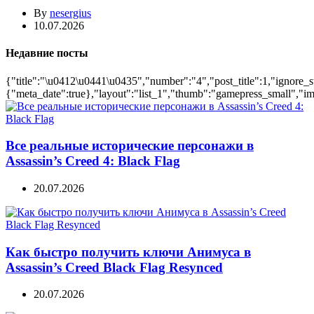
By
nesergius
10.07.2026
Недавние посты
{"title":"\u0412\u0441\u0435","number":"4","post_title":1,"ignore_s
{"meta_date":true},"layout":"list_1","thumb":"gamepress_small","ima
Все реальные исторические персонажи в
Assassin’s Creed 4: Black Flag
20.07.2026
Как быстро получить ключи Анимуса в
Assassin’s Creed Black Flag Resynced
20.07.2026