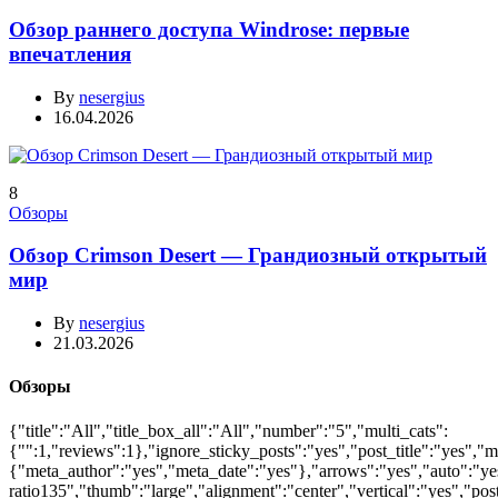
Обзор раннего доступа Windrose: первые
впечатления
By
nesergius
16.04.2026
8
Обзоры
Обзор Crimson Desert — Грандиозный открытый
мир
By
nesergius
21.03.2026
Обзоры
{"title":"All","title_box_all":"All","number":"5","multi_cats":
{"":1,"reviews":1},"ignore_sticky_posts":"yes","post_title":"yes","
{"meta_author":"yes","meta_date":"yes"},"arrows":"yes","auto":"ye
ratio135","thumb":"large","alignment":"center","vertical":"yes","po