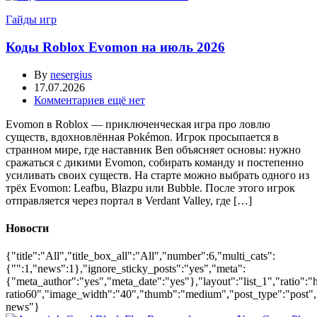
Гайды игр
Коды Roblox Evomon на июль 2026
By
nesergius
17.07.2026
Комментариев ещё нет
Evomon в Roblox — приключенческая игра про ловлю
существ, вдохновлённая Pokémon. Игрок просыпается в
странном мире, где наставник Ben объясняет основы: нужно
сражаться с дикими Evomon, собирать команду и постепенно
усиливать своих существ. На старте можно выбрать одного из
трёх Evomon: Leafbu, Blazpu или Bubble. После этого игрок
отправляется через портал в Verdant Valley, где […]
Новости
{"title":"All","title_box_all":"All","number":6,"multi_cats":
{"":1,"news":1},"ignore_sticky_posts":"yes","meta":
{"meta_author":"yes","meta_date":"yes"},"layout":"list_1","ratio":"
ratio60","image_width":"40","thumb":"medium","post_type":"post","li
news"}