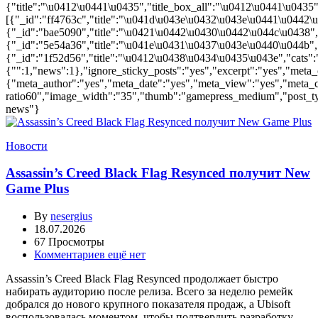
{"title":"\u0412\u0441\u0435","title_box_all":"\u0412\u0441\u0435"
[{"_id":"ff4763c","title":"\u041d\u043e\u0432\u043e\u0441\u0442\
{"_id":"bae5090","title":"\u0421\u0442\u0430\u0442\u044c\u0438","c
{"_id":"5e54a36","title":"\u041e\u0431\u0437\u043e\u0440\u044b",
{"_id":"1f52d56","title":"\u0412\u0438\u0434\u0435\u043e","cats":
{"":1,"news":1},"ignore_sticky_posts":"yes","excerpt":"yes","meta_
{"meta_author":"yes","meta_date":"yes","meta_view":"yes","meta_c
ratio60","image_width":"35","thumb":"gamepress_medium","post_type":
news"}
Новости
Assassin’s Creed Black Flag Resynced получит New
Game Plus
By
nesergius
18.07.2026
67 Просмотры
Комментариев ещё нет
Assassin’s Creed Black Flag Resynced продолжает быстро
набирать аудиторию после релиза. Всего за неделю ремейк
добрался до нового крупного показателя продаж, а Ubisoft
воспользовалась моментом, чтобы подтвердить разработку