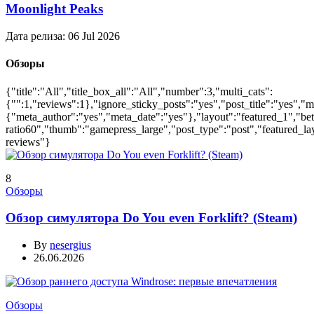
Moonlight Peaks
Дата релиза:
06 Jul 2026
Обзоры
{"title":"All","title_box_all":"All","number":3,"multi_cats":
{"":1,"reviews":1},"ignore_sticky_posts":"yes","post_title":"yes","
{"meta_author":"yes","meta_date":"yes"},"layout":"featured_1","be
ratio60","thumb":"gamepress_large","post_type":"post","featured_lay
reviews"}
8
Обзоры
Обзор симулятора Do You even Forklift? (Steam)
By
nesergius
26.06.2026
Обзоры