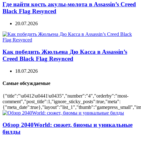
Где найти кость акулы-молота в Assassin’s Creed
Black Flag Resynced
20.07.2026
Как победить Жюльена Дю Касса в Assassin’s
Creed Black Flag Resynced
18.07.2026
Самые обсуждаемые
{"title":"\u0412\u0441\u0435","number":"4","orderby":"most-
comment","post_title":1,"ignore_sticky_posts":true,"meta":
{"meta_date":true},"layout":"list_1","thumb":"gamepress_small","ima
Обзор 2040World: сюжет, биомы и уникальные
билды