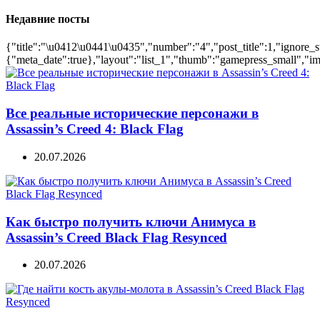
Недавние посты
{"title":"\u0412\u0441\u0435","number":"4","post_title":1,"ignore_s
{"meta_date":true},"layout":"list_1","thumb":"gamepress_small","ima
Все реальные исторические персонажи в
Assassin’s Creed 4: Black Flag
20.07.2026
Как быстро получить ключи Анимуса в
Assassin’s Creed Black Flag Resynced
20.07.2026