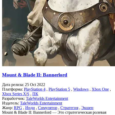
Mount & Blade II: Bannerlord
Дата релиза:
25 Oct 2022
Платформа:
PlayStation 4
,
PlayStation 5
,
Windows
,
Xbox One
,
Xbox Series X|S
,
ПК
Разработчик:
TaleWorlds Entertainment
Издатель:
TaleWorlds Entertainment
Жанр:
RPG
,
Инди
,
Симулятор
,
Стратегия
,
Экшен
Mount & Blade II: Bannerlord — Это стратегическая ролевая