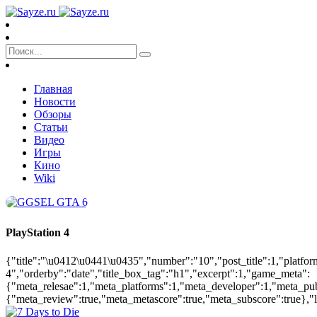
Главная
Новости
Обзоры
Статьи
Видео
Игры
Кино
Wiki
PlayStation 4
{"title":"\u0412\u0441\u0435","number":"10","post_title":1,"platform
4","orderby":"date","title_box_tag":"h1","excerpt":1,"game_meta":
{"meta_relesae":1,"meta_platforms":1,"meta_developer":1,"meta_pu
{"meta_review":true,"meta_metascore":true,"meta_subscore":true},"la