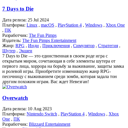
7 Days to Die
Дата релиза:
25 Jul 2024
Платформа:
Linux
,
macOS
,
PlayStation 4
,
Windows
,
Xbox One
,
ПК
Разработчик:
The Fun Pimps
Издатель:
The Fun Pimps Entertainment
Жанр:
RPG
,
Инди
,
Приключения
,
Симулятор
,
Стратегия
,
Шутер
,
Экшен
7 Days to Die — это единственная в своем роде игра с
открытым миром, сочетающая в себе элементы шутера от
первого лица, хоррора на борьбу за выживание, защиты замка
и ролевой игры. Приобретите изменившую жанр RPG-
песочницу с выживанием среди зомби, которая задала тон
другим похожим играм. Вас ждет Невезган!
Overwatch
Дата релиза:
10 Aug 2023
Платформа:
Nintendo Switch
,
PlayStation 4
,
Windows
,
Xbox
One
,
ПК
Разработчик:
Blizzard Entertainment