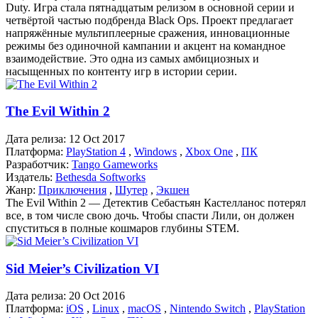
Duty. Игра стала пятнадцатым релизом в основной серии и
четвёртой частью подбренда Black Ops. Проект предлагает
напряжённые мультиплеерные сражения, инновационные
режимы без одиночной кампании и акцент на командное
взаимодействие. Это одна из самых амбициозных и
насыщенных по контенту игр в истории серии.
The Evil Within 2
Дата релиза:
12 Oct 2017
Платформа:
PlayStation 4
,
Windows
,
Xbox One
,
ПК
Разработчик:
Tango Gameworks
Издатель:
Bethesda Softworks
Жанр:
Приключения
,
Шутер
,
Экшен
The Evil Within 2 — Детектив Себастьян Кастелланос потерял
все, в том числе свою дочь. Чтобы спасти Лили, он должен
спуститься в полные кошмаров глубины STEM.
Sid Meier’s Civilization VI
Дата релиза:
20 Oct 2016
Платформа:
iOS
,
Linux
,
macOS
,
Nintendo Switch
,
PlayStation