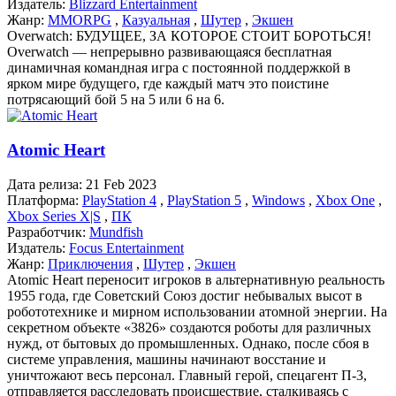
Издатель:
Blizzard Entertainment
Жанр:
MMORPG
,
Казуальная
,
Шутер
,
Экшен
Overwatch: БУДУЩЕЕ, ЗА КОТОРОЕ СТОИТ БОРОТЬСЯ!
Overwatch — непрерывно развивающаяся бесплатная
динамичная командная игра с постоянной поддержкой в
ярком мире будущего, где каждый матч это поистине
потрясающий бой 5 на 5 или 6 на 6.
Atomic Heart
Дата релиза:
21 Feb 2023
Платформа:
PlayStation 4
,
PlayStation 5
,
Windows
,
Xbox One
,
Xbox Series X|S
,
ПК
Разработчик:
Mundfish
Издатель:
Focus Entertainment
Жанр:
Приключения
,
Шутер
,
Экшен
Atomic Heart переносит игроков в альтернативную реальность
1955 года, где Советский Союз достиг небывалых высот в
робототехнике и мирном использовании атомной энергии. На
секретном объекте «3826» создаются роботы для различных
нужд, от бытовых до промышленных. Однако, после сбоя в
системе управления, машины начинают восстание и
уничтожают весь персонал. Главный герой, спецагент П-3,
отправляется расследовать происшествие, сталкиваясь с