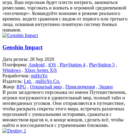
игра. Ваш персонаж будет плести интриги, заниматься
ремеслами, торговать и воевать в огромной средневековой
«песочнице». Командуйте воинами в режиме реального
времени. ведите сражения с видом от первого или третьего
лица, осваивая интуитивно понятную систему боевых
навыков.
Genshin Impact
Дата релиза:
28 Sep 2020
Платформа:
Android
,
iOS
,
PlayStation 4
,
PlayStation 5
,
Windows
,
Xbox Series X|S
Разработчик:
miHoYo
Издатель:
Ltd.
,
miHoYo Co.
Жанр:
RPG
,
Открытый мир
,
Приключения
,
Экшен
В роли загадочного персонажа по имени Путешественник,
игроки погружаются в удивительный мир, полный тайн и
неизведанных уголков. Они отправляются в путешествие,
чтобы раскрыть секреты этого мира, встречать различных
персонажей с уникальными историями, сражаться с
множеством врагов и, в конце концов, сделать всё, чтобы
найти и воссоединиться с утраченными близкими.