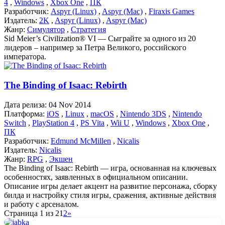
4
,
Windows
,
Xbox One
,
ПК
Разработчик:
Aspyr (Linux)
,
Aspyr (Mac)
,
Firaxis Games
Издатель:
2K
,
Aspyr (Linux)
,
Aspyr (Mac)
Жанр:
Симулятор
,
Стратегия
Sid Meier’s Civilization® VI — Сыграйте за одного из 20
лидеров – например за Петра Великого, российского
императора.
The Binding of Isaac: Rebirth
Дата релиза:
04 Nov 2014
Платформа:
iOS
,
Linux
,
macOS
,
Nintendo 3DS
,
Nintendo
Switch
,
PlayStation 4
,
PS Vita
,
Wii U
,
Windows
,
Xbox One
,
ПК
Разработчик:
Edmund McMillen
,
Nicalis
Издатель:
Nicalis
Жанр:
RPG
,
Экшен
The Binding of Isaac: Rebirth — игра, основанная на ключевых
особенностях, заявленных в официальном описании.
Описание игры делает акцент на развитие персонажа, сборку
билда и настройку стиля игры, сражения, активные действия
и работу с арсеналом.
Страница 1 из 2
1
2
»