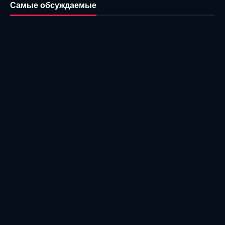
Самые обсуждаемые