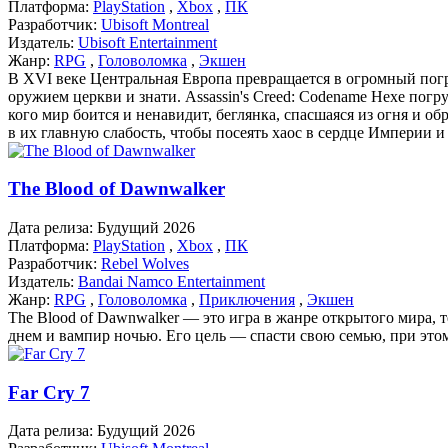
Платформа:
PlayStation
,
Xbox
,
ПК
Разработчик:
Ubisoft Montreal
Издатель:
Ubisoft Entertainment
Жанр:
RPG
,
Головоломка
,
Экшен
В XVI веке Центральная Европа превращается в огромный погр
оружием церкви и знати. Assassin's Creed: Codename Hexe пог
кого мир боится и ненавидит, беглянка, спасшаяся из огня и 
в их главную слабость, чтобы посеять хаос в сердце Империи
The Blood of Dawnwalker
Дата релиза:
Будущий 2026
Платформа:
PlayStation
,
Xbox
,
ПК
Разработчик:
Rebel Wolves
Издатель:
Bandai Namco Entertainment
Жанр:
RPG
,
Головоломка
,
Приключения
,
Экшен
The Blood of Dawnwalker — это игра в жанре открытого мира, 
днем и вампир ночью. Его цель — спасти свою семью, при этом
Far Cry 7
Дата релиза:
Будущий 2026