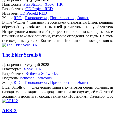
Платформа:
PlayStation
,
Xbox
,
ПК
Разработчик:
CD Projekt RED
Издатель:
CD Projekt RED
Жанр:
RPG
,
Головоломка
,
Приключения
,
Экшен
В The Witcher 4 главным персонажем становится Цири, решивша
обременённую обязательным «нейтралитетом», как у её учителя
Интригующим является её процесс становления как ведьмака: е
принятии важных решений, которые определят её путь. На этом
неизведанные уголки Континента. Что важно — последствия ваш
The Elder Scrolls 6
Дата релиза:
Будущий 2028
Платформа:
Xbox
,
ПК
Разработчик:
Bethesda Softworks
Издатель:
Bethesda Softworks
Жанр:
RPG
,
Головоломка
,
Приключения
,
Экшен
Elder Scrolls 6 — следующая глава в культовой серии ролевых иг
находится на стадии пре-продакшена, и по слухам, её событи
локации и посетить города, такие как Нортпойнт, Эвермор, Ор
ARK 2