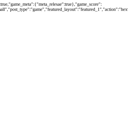
:true,"game_meta":{"meta_relesae":true},"game_score":
ll","post_type":"game","featured_layout":"featured_1","action":"hex