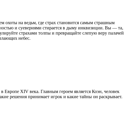
м охоты на ведьм, где страх становится самым страшным
льностью и суевериями стирается в дыму инквизиции. Вы — та,
ипулируйте страхами толпы и превращайте слепую веру палачей
пылающих небес.
 в Европе XIV века. Главным героем является Коэн, человек
какие решения принимает игрок и какие тайны он раскрывает.