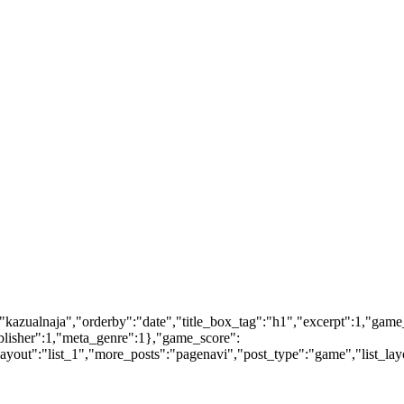
:"kazualnaja","orderby":"date","title_box_tag":"h1","excerpt":1,"gam
blisher":1,"meta_genre":1},"game_score":
yout":"list_1","more_posts":"pagenavi","post_type":"game","list_layo