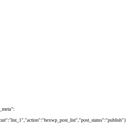
e_meta":
ut":"list_1","action":"hexwp_post_list","post_status":"publish"}