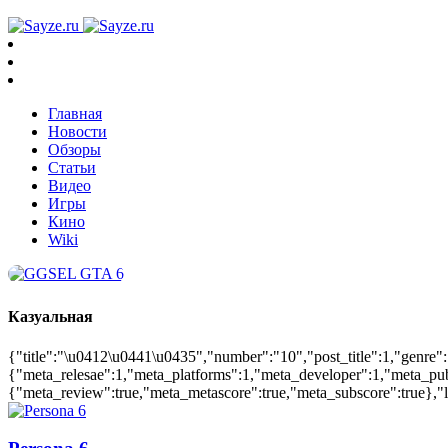
Главная
Новости
Обзоры
Статьи
Видео
Игры
Кино
Wiki
Казуальная
{"title":"\u0412\u0441\u0435","number":"10","post_title":1,"genre"
{"meta_relesae":1,"meta_platforms":1,"meta_developer":1,"meta_pu
{"meta_review":true,"meta_metascore":true,"meta_subscore":true},"la