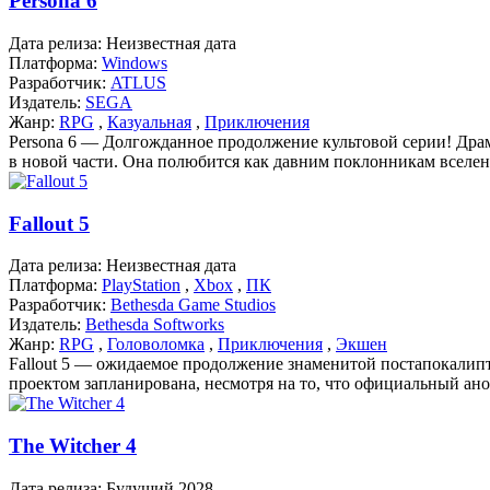
Persona 6
Дата релиза:
Неизвестная дата
Платформа:
Windows
Разработчик:
ATLUS
Издатель:
SEGA
Жанр:
RPG
,
Казуальная
,
Приключения
Persona 6 — Долгожданное продолжение культовой серии! Драм
в новой части. Она полюбится как давним поклонникам вселенно
Fallout 5
Дата релиза:
Неизвестная дата
Платформа:
PlayStation
,
Xbox
,
ПК
Разработчик:
Bethesda Game Studios
Издатель:
Bethesda Softworks
Жанр:
RPG
,
Головоломка
,
Приключения
,
Экшен
Fallout 5 — ожидаемое продолжение знаменитой постапокалипти
проектом запланирована, несмотря на то, что официальный анон
The Witcher 4
Дата релиза:
Будущий 2028