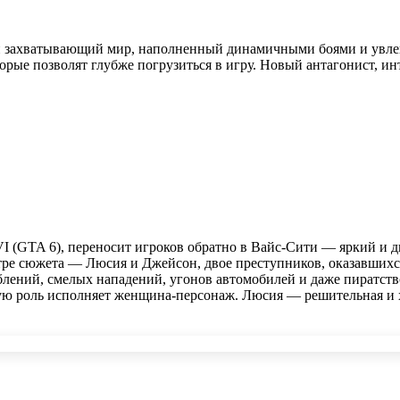
вый захватывающий мир, наполненный динамичными боями и ув
рые позволят глубже погрузиться в игру. Новый антагонист, ин
 VI (GTA 6), переносит игроков обратно в Вайс-Сити — яркий и 
 сюжета — Люсия и Джейсон, двое преступников, оказавшихся 
аблений, смелых нападений, угонов автомобилей и даже пиратст
ную роль исполняет женщина-персонаж. Люсия — решительная и х