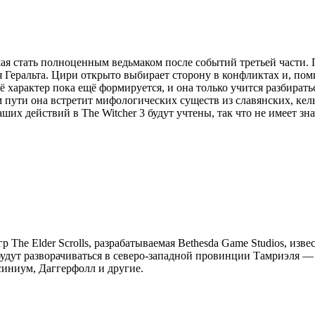
я стать полноценным ведьмаком после событий третьей части. П
 Геральта. Цири открыто выбирает сторону в конфликтах и, поми
ё характер пока ещё формируется, и она только учится разбират
 пути она встретит мифологических существ из славянских, кель
их действий в The Witcher 3 будут учтены, так что не имеет зна
р The Elder Scrolls, разрабатываемая Bethesda Game Studios, изв
я будут разворачиваться в северо-западной провинции Тамриэля 
синиум, Даггерфолл и другие.