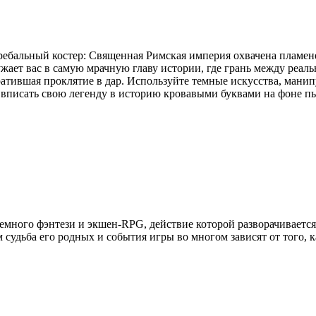
ебальный костер: Священная Римская империя охвачена пламене
ружает вас в самую мрачную главу истории, где грань между реа
обратившая проклятие в дар. Используйте темные искусства, ман
 и вписать свою легенду в историю кровавыми буквами на фоне 
темного фэнтези и экшен-RPG, действие которой разворачивается
 судьба его родных и события игры во многом зависят от того, 