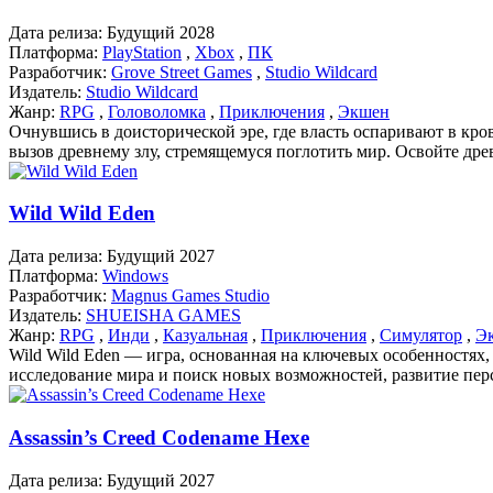
Дата релиза:
Будущий 2028
Платформа:
PlayStation
,
Xbox
,
ПК
Разработчик:
Grove Street Games
,
Studio Wildcard
Издатель:
Studio Wildcard
Жанр:
RPG
,
Головоломка
,
Приключения
,
Экшен
Очнувшись в доисторической эре, где власть оспаривают в кр
вызов древнему злу, стремящемуся поглотить мир. Освойте древ
Wild Wild Eden
Дата релиза:
Будущий 2027
Платформа:
Windows
Разработчик:
Magnus Games Studio
Издатель:
SHUEISHA GAMES
Жанр:
RPG
,
Инди
,
Казуальная
,
Приключения
,
Симулятор
,
Э
Wild Wild Eden — игра, основанная на ключевых особенностя
исследование мира и поиск новых возможностей, развитие перс
Assassin’s Creed Codename Hexe
Дата релиза:
Будущий 2027