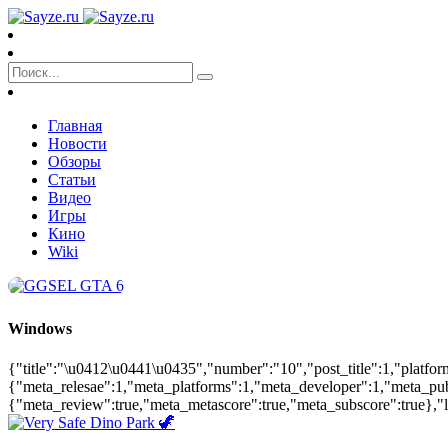
Главная
Новости
Обзоры
Статьи
Видео
Игры
Кино
Wiki
Windows
{"title":"\u0412\u0441\u0435","number":"10","post_title":1,"platfo
{"meta_relesae":1,"meta_platforms":1,"meta_developer":1,"meta_pu
{"meta_review":true,"meta_metascore":true,"meta_subscore":true},"la