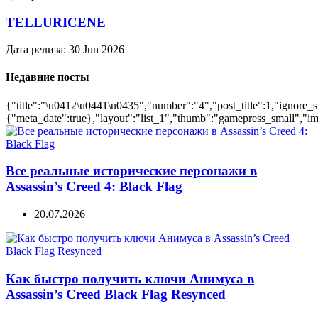
TELLURICENE
Дата релиза:
30 Jun 2026
Недавние посты
{"title":"\u0412\u0441\u0435","number":"4","post_title":1,"ignore_s
{"meta_date":true},"layout":"list_1","thumb":"gamepress_small","ima
Все реальные исторические персонажи в
Assassin’s Creed 4: Black Flag
20.07.2026
Как быстро получить ключи Анимуса в
Assassin’s Creed Black Flag Resynced