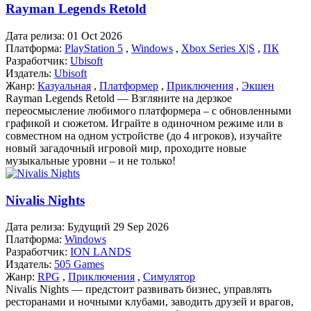
Rayman Legends Retold
Дата релиза:
01 Oct 2026
Платформа:
PlayStation 5
,
Windows
,
Xbox Series X|S
,
ПК
Разработчик:
Ubisoft
Издатель:
Ubisoft
Жанр:
Казуальная
,
Платформер
,
Приключения
,
Экшен
Rayman Legends Retold — Взгляните на дерзкое
переосмысление любимого платформера – с обновленными
графикой и сюжетом. Играйте в одиночном режиме или в
совместном на одном устройстве (до 4 игроков), изучайте
новый загадочный игровой мир, проходите новые
музыкальные уровни – и не только!
Nivalis Nights
Дата релиза:
Будущий 29 Sep 2026
Платформа:
Windows
Разработчик:
ION LANDS
Издатель:
505 Games
Жанр:
RPG
,
Приключения
,
Симулятор
Nivalis Nights — предстоит развивать бизнес, управлять
ресторанами и ночными клубами, заводить друзей и врагов,