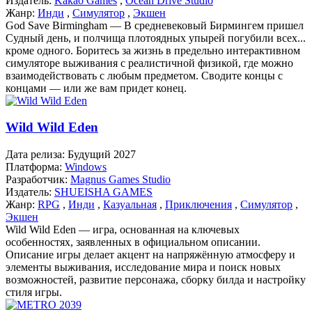
Издатель:
Kakao Games
,
Ocean Drive Studio
Жанр:
Инди
,
Симулятор
,
Экшен
God Save Birmingham — В средневековый Бирмингем пришел
Судный день, и полчища плотоядных упырей погубили всех...
кроме одного. Боритесь за жизнь в предельно интерактивном
симуляторе выживания с реалистичной физикой, где можно
взаимодействовать с любым предметом. Сводите концы с
концами — или же вам придет конец.
Wild Wild Eden
Дата релиза:
Будущий 2027
Платформа:
Windows
Разработчик:
Magnus Games Studio
Издатель:
SHUEISHA GAMES
Жанр:
RPG
,
Инди
,
Казуальная
,
Приключения
,
Симулятор
,
Экшен
Wild Wild Eden — игра, основанная на ключевых
особенностях, заявленных в официальном описании.
Описание игры делает акцент на напряжённую атмосферу и
элементы выживания, исследование мира и поиск новых
возможностей, развитие персонажа, сборку билда и настройку
стиля игры.