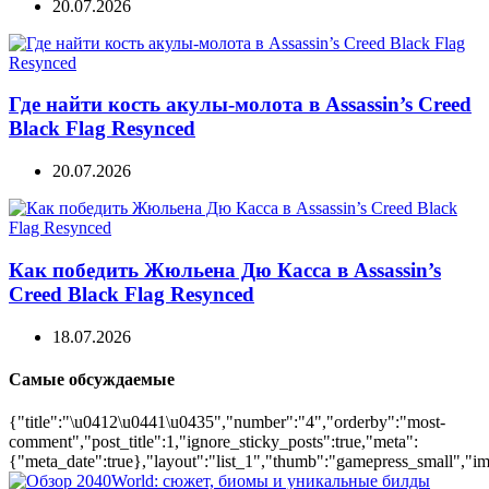
20.07.2026
Где найти кость акулы-молота в Assassin’s Creed
Black Flag Resynced
20.07.2026
Как победить Жюльена Дю Касса в Assassin’s
Creed Black Flag Resynced
18.07.2026
Самые обсуждаемые
{"title":"\u0412\u0441\u0435","number":"4","orderby":"most-
comment","post_title":1,"ignore_sticky_posts":true,"meta":
{"meta_date":true},"layout":"list_1","thumb":"gamepress_small","ima