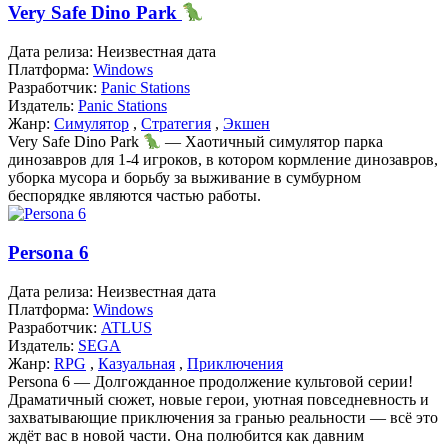
Very Safe Dino Park
Дата релиза:
Неизвестная дата
Платформа:
Windows
Разработчик:
Panic Stations
Издатель:
Panic Stations
Жанр:
Симулятор
,
Стратегия
,
Экшен
Very Safe Dino Park
— Хаотичный симулятор парка
динозавров для 1-4 игроков, в котором кормление динозавров,
уборка мусора и борьбу за выживание в сумбурном
беспорядке являются частью работы.
Persona 6
Дата релиза:
Неизвестная дата
Платформа:
Windows
Разработчик:
ATLUS
Издатель:
SEGA
Жанр:
RPG
,
Казуальная
,
Приключения
Persona 6 — Долгожданное продолжение культовой серии!
Драматичный сюжет, новые герои, уютная повседневность и
захватывающие приключения за гранью реальности — всё это
ждёт вас в новой части. Она полюбится как давним