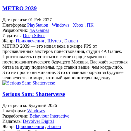
METRO 2039
Дата релиза:
01 Feb 2027
Платформа:
PlayStation
,
Windows
,
Xbox
,
ПК
Разработчик:
4A Games
Издатель:
Deep Silver
Жанр:
Приключения
,
Шутер
,
Экшен
METRO 2039 — это новая веха в жанре FPS от
прославленных мастеров повествования, студии 4A Games.
Приготовьтесь спуститься в самое сердце мрачного
постапокалиптического будущего Москвы. Вас ждёт жестокая
битва за душу подземелья, где ставки выше, чем когда-либо.
Это не просто выживание. Это отчаянная борьба за будущее
человечества в мире, который давно потерял надежду.
Serious Sam: Shatterverse
Дата релиза:
Будущий 2026
Платформа:
Windows
Разработчик:
Behaviour Interactive
Издатель:
Devolver Digital
Жанр:
Приключения
,
Экшен