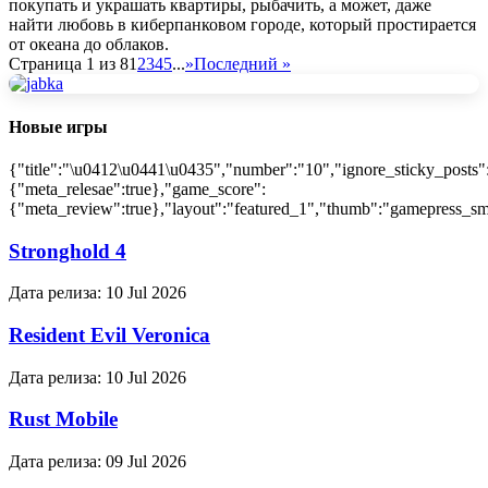
покупать и украшать квартиры, рыбачить, а может, даже
найти любовь в киберпанковом городе, который простирается
от океана до облаков.
Страница 1 из 8
1
2
3
4
5
...
»
Последний »
Новые игры
{"title":"\u0412\u0441\u0435","number":"10","ignore_sticky_posts"
{"meta_relesae":true},"game_score":
{"meta_review":true},"layout":"featured_1","thumb":"gamepress_sma
Stronghold 4
Дата релиза:
10 Jul 2026
Resident Evil Veronica
Дата релиза:
10 Jul 2026
Rust Mobile
Дата релиза:
09 Jul 2026