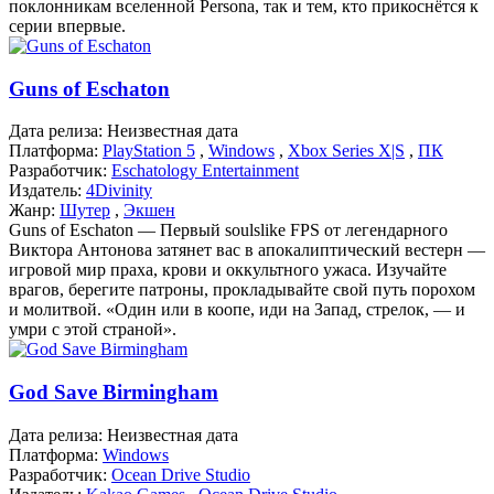
поклонникам вселенной Persona, так и тем, кто прикоснётся к
серии впервые.
Guns of Eschaton
Дата релиза:
Неизвестная дата
Платформа:
PlayStation 5
,
Windows
,
Xbox Series X|S
,
ПК
Разработчик:
Eschatology Entertainment
Издатель:
4Divinity
Жанр:
Шутер
,
Экшен
Guns of Eschaton — Первый soulslike FPS от легендарного
Виктора Антонова затянет вас в апокалиптический вестерн —
игровой мир праха, крови и оккультного ужаса. Изучайте
врагов, берегите патроны, прокладывайте свой путь порохом
и молитвой. «Один или в коопе, иди на Запад, стрелок, — и
умри с этой страной».
God Save Birmingham
Дата релиза:
Неизвестная дата
Платформа:
Windows
Разработчик:
Ocean Drive Studio