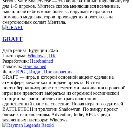
Serious Sam: Shatterverse — это кооперативный roguelite-шутер
для 1–5 игроков. Мчитесь сквозь меняющиеся вселенные,
накапливайте безумные бонусы, нарушайте правила с
помощью модификаторов прохождения и охотьтесь на
смертоносных солдат Ментала.
GRAFT
Дата релиза:
Будущий 2026
Платформа:
Windows
,
ПК
Разработчик:
Harebrained
Издатель:
Harebrained
Жанр:
RPG
,
Инди
,
Приключения
GRAFT — игра, в которой основной акцент сделан на
атмосфере, механиках и подаче проекта. В этом
посткиберпанк-хорроре с элементами выживания и ролевой
игры вам предстоит выбраться из огромной космической
станции на грани гибели, где трансплантация —
единственный шанс на спасение. Новая игра от создателей
BATTLETECH и трилогии Shadowrun. По жанру проект
ближе к направлениям: Adventure, Indie, RPG. Среди
заявленных платформ: Windows.