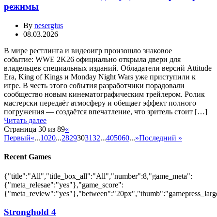
режимы
By
nesergius
08.03.2026
В мире рестлинга и видеоигр произошло знаковое
событие: WWE 2K26 официально открыла двери для
владельцев специальных изданий. Обладатели версий Attitude
Era, King of Kings и Monday Night Wars уже приступили к
игре. В честь этого события разработчики порадовали
сообщество новым кинематографическим трейлером. Ролик
мастерски передаёт атмосферу и обещает эффект полного
погружения — создаётся впечатление, что зритель стоит […]
Читать далее
Страница 30 из 89
«
Первый
«
...
10
20
...
28
29
30
31
32
...
40
50
60
...
»
Последний »
Recent Games
{"title":"All","title_box_all":"All","number":8,"game_meta":
{"meta_relesae":"yes"},"game_score":
{"meta_review":"yes"},"between":"20px","thumb":"gamepress_large"
Stronghold 4