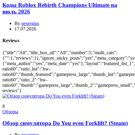
Коды Roblox Rebirth Champions Ultimate на
июль 2026
By
nesergius
17.07.2026
Reviews
{"title":"All","title_box_all":"All","number":5,"multi_cats":
{"":1,"reviews":1},"ignore_sticky_posts":"yes","meta_category":"ye
{"meta_author":"yes","meta_date":"yes"},"layout":"featured_list_1",
ratio60","ratio_list":"hw-
ratio60","thumb_featured":"gamepress_large","thumb_list":"gamepress_
ratio60","ratio_2":"hw-
ratio60","thumb":"gamepress_large","thumb_2":"gamepress_small","ac
reviews"}
8
Обзоры
Обзор симулятора Do You even Forklift? (Steam)
By
nesergius