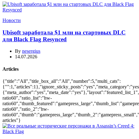
Новости
Ubisoft заработала $1 млн на стартовых DLC
для Black Flag Resynced
By
nesergius
14.07.2026
Articles
{"title":"All","title_box_all":"All","number":5,"multi_cats":
{"":1,"articles":1},"ignore_sticky_posts":"yes","meta_category":"ye
{"meta_author":"yes","meta_date":"yes"},"layout":"featured_list_1",
ratio60","ratio_list":"hw-
ratio60","thumb_featured":"gamepress_large","thumb_list":"gamepress_
ratio60","ratio_2":"hw-
ratio60","thumb":"gamepress_large","thumb_2":"gamepress_small","ac
articles"}