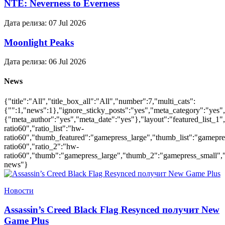
NTE: Neverness to Everness
Дата релиза:
07 Jul 2026
Moonlight Peaks
Дата релиза:
06 Jul 2026
News
{"title":"All","title_box_all":"All","number":7,"multi_cats":
{"":1,"news":1},"ignore_sticky_posts":"yes","meta_category":"yes"
{"meta_author":"yes","meta_date":"yes"},"layout":"featured_list_1",
ratio60","ratio_list":"hw-
ratio60","thumb_featured":"gamepress_large","thumb_list":"gamepress_
ratio60","ratio_2":"hw-
ratio60","thumb":"gamepress_large","thumb_2":"gamepress_small","ac
news"}
Новости
Assassin’s Creed Black Flag Resynced получит New
Game Plus