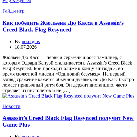
Гайды игр
Как победить Жюльена Дю Касса в Assassin’s
Creed Black Flag Resynced
By
nesergius
18.07.2026
Жюльен Дю Касс — первый серьёзный босс-тамплиер, с
которым Эдвард Кенуэй сталкивается в Assassin’s Creed Black
Flag Resynced. Бой проходит ближе к концу эпизода 3, во
время сюжетной миссии «Одинокий безумец». На первый
взгляд сражение кажется обычной дуэлью, но Дю Касс быстро
ломает привычный ритм боя. Он держит дистанцию, часто
стреляет из пистолетов и не […]
Новости
Assassin’s Creed Black Flag Resynced получит New
Game Plus
By
nesergius