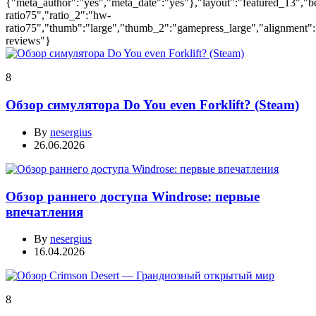
{"meta_author":"yes","meta_date":"yes"},"layout":"featured_13","b
ratio75","ratio_2":"hw-
ratio75","thumb":"large","thumb_2":"gamepress_large","alignment":"c
reviews"}
8
Обзор симулятора Do You even Forklift? (Steam)
By
nesergius
26.06.2026
Обзор раннего доступа Windrose: первые
впечатления
By
nesergius
16.04.2026
8