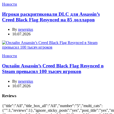
Новости
Игроки раскритиковали DLC для Assassin’s
Creed Black Flag Resynced на 85 долларов
By
nesergius
10.07.2026
Новости
Онлайн Assassin’s Creed Black Flag Resynced в
Steam превысил 100 тысяч игроков
By
nesergius
10.07.2026
Reviews
{"title":"All","title_box_all":"All","number":"5","multi_cats":
{"":1,"reviews":1},"ignore_sticky_posts":"yes","post_title":"yes","