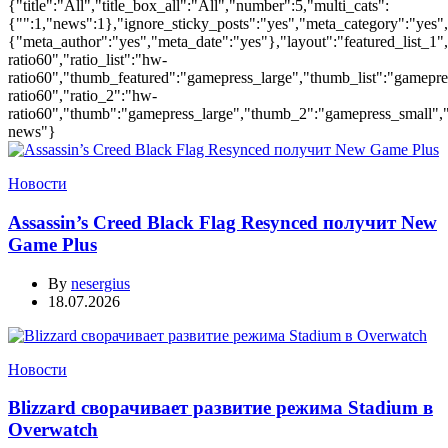
{"title":"All","title_box_all":"All","number":5,"multi_cats":
{"":1,"news":1},"ignore_sticky_posts":"yes","meta_category":"yes"
{"meta_author":"yes","meta_date":"yes"},"layout":"featured_list_1",
ratio60","ratio_list":"hw-
ratio60","thumb_featured":"gamepress_large","thumb_list":"gamepress_
ratio60","ratio_2":"hw-
ratio60","thumb":"gamepress_large","thumb_2":"gamepress_small","ac
news"}
Новости
Assassin’s Creed Black Flag Resynced получит New
Game Plus
By
nesergius
18.07.2026
Новости
Blizzard сворачивает развитие режима Stadium в
Overwatch