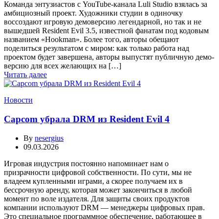
Команда энтузиастов с YouTube-канала Luli Studio взялась за
амбициозный проект. Художники студии в одиночку
воссоздают игровую демоверсию легендарной, но так и не
вышедшей Resident Evil 3.5, известной фанатам под кодовым
названием «Hookman». Более того, авторы обещают
поделиться результатом с миром: как только работа над
проектом будет завершена, авторы выпустят публичную демо-
версию для всех желающих на […]
Читать далее
Новости
Capcom убрала DRM из Resident Evil 4
By
nesergius
09.03.2026
Игровая индустрия постоянно напоминает нам о
призрачности цифровой собственности. По сути, мы не
владеем купленными играми, а скорее получаем их в
бессрочную аренду, которая может закончиться в любой
момент по воле издателя. Для защиты своих продуктов
компании используют DRM — менеджеры цифровых прав.
Это специальное программное обеспечение, работающее в