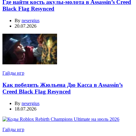
Где найти кость акулы-молота в Assassin’s Creed
Black Flag Resynced
By
nesergius
20.07.2026
Гайды игр
Как победить Жюльена Дю Касса в Assassin’s
Creed Black Flag Resynced
By
nesergius
18.07.2026
Гайды игр