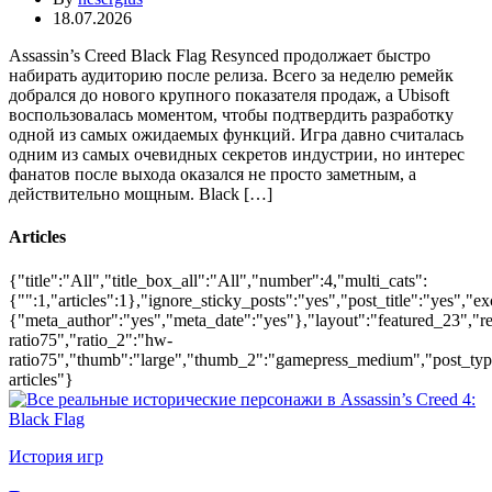
18.07.2026
Assassin’s Creed Black Flag Resynced продолжает быстро
набирать аудиторию после релиза. Всего за неделю ремейк
добрался до нового крупного показателя продаж, а Ubisoft
воспользовалась моментом, чтобы подтвердить разработку
одной из самых ожидаемых функций. Игра давно считалась
одним из самых очевидных секретов индустрии, но интерес
фанатов после выхода оказался не просто заметным, а
действительно мощным. Black […]
Articles
{"title":"All","title_box_all":"All","number":4,"multi_cats":
{"":1,"articles":1},"ignore_sticky_posts":"yes","post_title":"yes","
{"meta_author":"yes","meta_date":"yes"},"layout":"featured_23","
ratio75","ratio_2":"hw-
ratio75","thumb":"large","thumb_2":"gamepress_medium","post_type":
articles"}
История игр