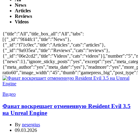
News
Articles
Reviews
Videos
{"title":"All","title_box_all":"All","tabs":
[{"_id":"9f44fc1","title":"News"},
{"_id":"f71c0ec","title":"Articles","cats":"articles"},
{"_id":"9a935ea","title":"Reviews","cats":"reviews"},
{"_id":"06e2cd2","title":"Videos","cats":"videos"}],"number":"5","m
{"news":1},"ignore_sticky_posts":"yes","excerpt":"yes","meta_cate
{"meta_author":"yes","meta_date":"yes"},"readmore":"yes","more_pos
ratio60","image_width":"45","thumb":"gamepress_big","post_type":"po
Видео
Фанат воскрешает отмененную Resident Evil 3.5
на Unreal Engine
By
nesergius
09.03.2026