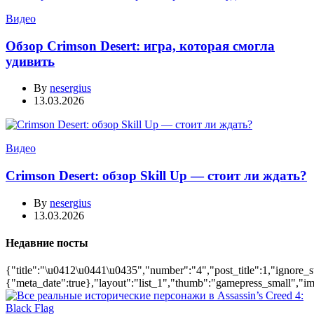
Видео
Обзор Crimson Desert: игра, которая смогла
удивить
By
nesergius
13.03.2026
Видео
Crimson Desert: обзор Skill Up — стоит ли ждать?
By
nesergius
13.03.2026
Недавние посты
{"title":"\u0412\u0441\u0435","number":"4","post_title":1,"ignore_s
{"meta_date":true},"layout":"list_1","thumb":"gamepress_small","ima