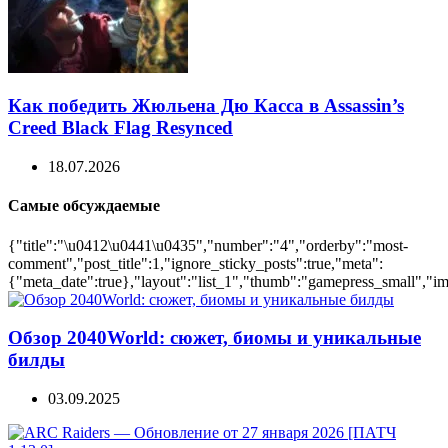
Как победить Жюльена Дю Касса в Assassin’s
Creed Black Flag Resynced
18.07.2026
Самые обсуждаемые
{"title":"\u0412\u0441\u0435","number":"4","orderby":"most-
comment","post_title":1,"ignore_sticky_posts":true,"meta":
{"meta_date":true},"layout":"list_1","thumb":"gamepress_small","ima
Обзор 2040World: сюжет, биомы и уникальные
билды
03.09.2025