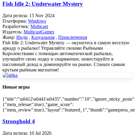
Fish Idle 2: Underwater Mystery
Дата релиза:
15 Nov 2024
Платформа:
Windows
Разработчик:
Multicast
Издатель:
MulticastGames
Жанр:
Инди
,
Казуальная
,
Приключения
Fish Idle 2: Underwater Mystery — окунитесь в самую веселую
аркаду о рыбалке! Управляйте своими Рыбными
Королевствами с помощью автоматической рыбалки,
улучшайте свою лодку и снаряжение, инвестируйте в
пассивный доход и доминируйте на рынке. Станьте самым
крутым рыбным магнатом!
Новые игры
{"title":"\u0412\u0441\u0435","number":"10","ignore_sticky_posts"
{"meta_relesae":true},"game_score":
{"meta_review":true},"layout":"featured_1","thumb":"gamepress_sma
Stronghold 4
Дата релиза:
10 Jul 2026