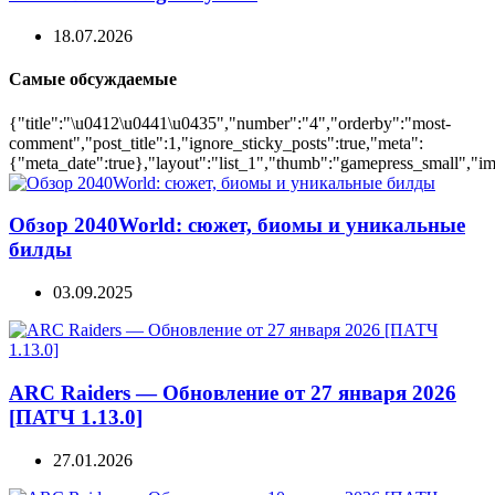
18.07.2026
Самые обсуждаемые
{"title":"\u0412\u0441\u0435","number":"4","orderby":"most-
comment","post_title":1,"ignore_sticky_posts":true,"meta":
{"meta_date":true},"layout":"list_1","thumb":"gamepress_small","ima
Обзор 2040World: сюжет, биомы и уникальные
билды
03.09.2025
ARC Raiders — Обновление от 27 января 2026
[ПАТЧ 1.13.0]
27.01.2026