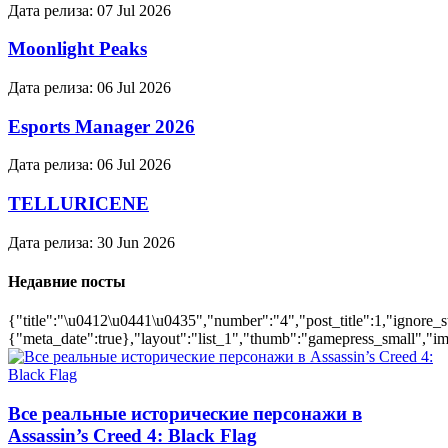
Дата релиза:
07 Jul 2026
Moonlight Peaks
Дата релиза:
06 Jul 2026
Esports Manager 2026
Дата релиза:
06 Jul 2026
TELLURICENE
Дата релиза:
30 Jun 2026
Недавние посты
{"title":"\u0412\u0441\u0435","number":"4","post_title":1,"ignore_s
{"meta_date":true},"layout":"list_1","thumb":"gamepress_small","ima
Все реальные исторические персонажи в
Assassin’s Creed 4: Black Flag