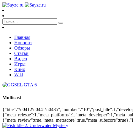
Главная
Новости
Обзоры
Статьи
Видео
Игры
Кино
Wiki
Multicast
{"title":"\u0412\u0441\u0435","number":"10","post_title":1,"develop
{"meta_relesae":1,"meta_platforms":1,"meta_developer":1,"meta_pu
{"meta_review":true,"meta_metascore":true,"meta_subscore":true},"la