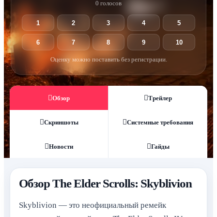
0 голосов
1
2
3
4
5
6
7
8
9
10
Оценку можно поставить без регистрации.
Обзор
Трейлер
Скриншоты
Системные требования
Новости
Гайды
Обзор The Elder Scrolls: Skyblivion
Skyblivion — это неофициальный ремейк