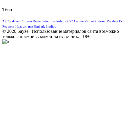
Теги
ARC Raiders
Crimson Desert
Windrose
Roblox
CS2
Counter-Strike 2
Steam
Resident Evil
Requiem
Новости игр
Embark Studios
© 2026 Sayze | Использование материалов сайта возможно
только с прямой ссылкой на источник. | 18+