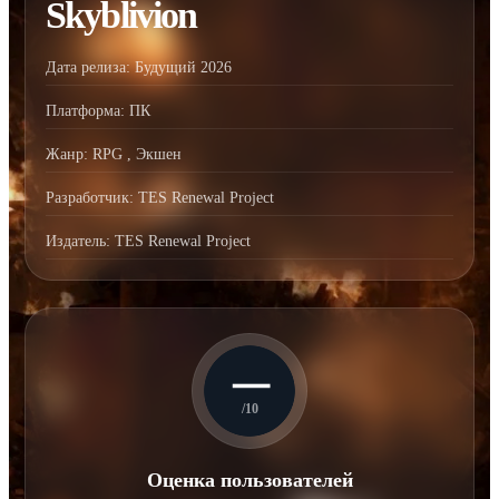
Skyblivion
Дата релиза:
Будущий 2026
Платформа:
ПК
Жанр:
RPG
,
Экшен
Разработчик:
TES Renewal Project
Издатель:
TES Renewal Project
—
/10
Оценка пользователей