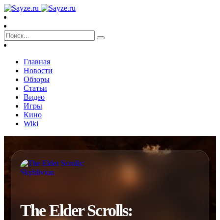
Главная
Новости
Обзоры
Статьи
Видео
Игры
Кино
Wiki
The Elder Scrolls: