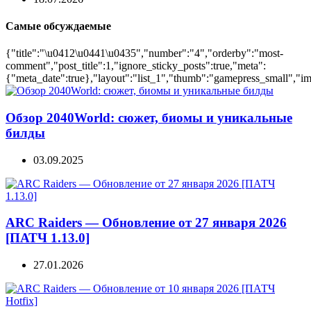
Самые обсуждаемые
{"title":"\u0412\u0441\u0435","number":"4","orderby":"most-
comment","post_title":1,"ignore_sticky_posts":true,"meta":
{"meta_date":true},"layout":"list_1","thumb":"gamepress_small","ima
Обзор 2040World: сюжет, биомы и уникальные
билды
03.09.2025
ARC Raiders — Обновление от 27 января 2026
[ПАТЧ 1.13.0]
27.01.2026