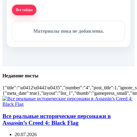
Все гайды
Материалы пока не добавлены.
Недавние посты
{"title":"\u0412\u0441\u0435","number":"4","post_title":1,"ignore_s
{"meta_date":true},"layout":"list_1","thumb":"gamepress_small","ima
Все реальные исторические персонажи в
Assassin’s Creed 4: Black Flag
20.07.2026