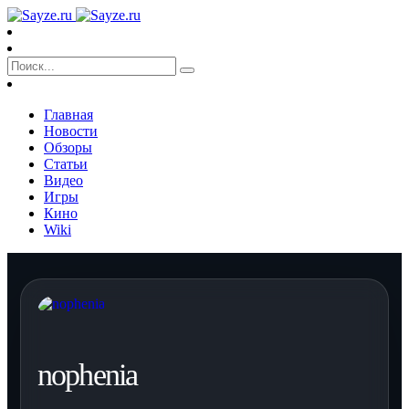
Главная
Новости
Обзоры
Статьи
Видео
Игры
Кино
Wiki
nophenia