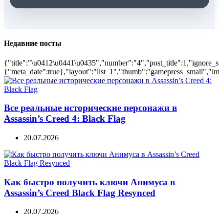
Недавние посты
{"title":"\u0412\u0441\u0435","number":"4","post_title":1,"ignore_s
{"meta_date":true},"layout":"list_1","thumb":"gamepress_small","ima
Все реальные исторические персонажи в
Assassin’s Creed 4: Black Flag
20.07.2026
Как быстро получить ключи Анимуса в
Assassin’s Creed Black Flag Resynced
20.07.2026