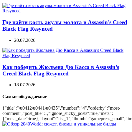
Где найти кость акулы-молота в Assassin’s Creed
Black Flag Resynced
20.07.2026
Как победить Жюльена Дю Касса в Assassin’s
Creed Black Flag Resynced
18.07.2026
Самые обсуждаемые
{"title":"\u0412\u0441\u0435","number":"4","orderby":"most-
comment","post_title":1,"ignore_sticky_posts":true,"meta":
{"meta_date":true},"layout":"list_1","thumb":"gamepress_small","ima