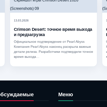
13.03.2026
Crimson Desert: точное время выхода
и предзагрузка
Официальное подтверждение от Pearl Abyss
Компания Pearl Abyss наконец раскрыла важные
детали релиза. Разработчики подтвердили точное
время выхода…
обсуждаемые
Меню