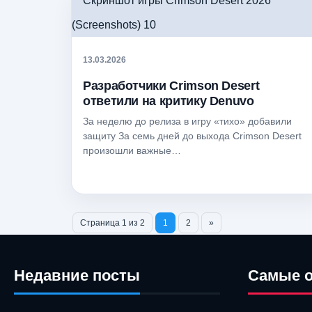
13.03.2026
Разработчики Crimson Desert
ответили на критику Denuvo
За неделю до релиза в игру «тихо» добавили
защиту За семь дней до выхода Crimson Desert
произошли важные…
Страница 1 из 2
1
2
»
Недавние посты
Самые 