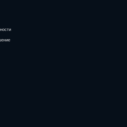
ности
шение