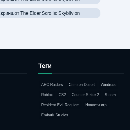
Теги
ARC Raiders
Crimson Desert
Windrose
Roblox
CS2
Counter-Strike 2
Steam
Resident Evil Requiem
Новости игр
Embark Studios