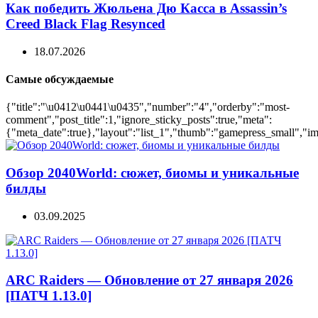
Как победить Жюльена Дю Касса в Assassin’s
Creed Black Flag Resynced
18.07.2026
Самые обсуждаемые
{"title":"\u0412\u0441\u0435","number":"4","orderby":"most-
comment","post_title":1,"ignore_sticky_posts":true,"meta":
{"meta_date":true},"layout":"list_1","thumb":"gamepress_small","ima
Обзор 2040World: сюжет, биомы и уникальные
билды
03.09.2025
ARC Raiders — Обновление от 27 января 2026
[ПАТЧ 1.13.0]