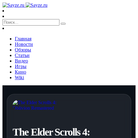
Главная
Новости
Обзоры
Статьи
Видео
Игры
Кино
Wiki
The Elder Scrolls 4: