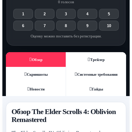
0 голосов
1
2
3
4
5
6
7
8
9
10
Оценку можно поставить без регистрации.
Обзор
Трейлер
Скриншоты
Системные требования
Новости
Гайды
Обзор The Elder Scrolls 4: Oblivion
Remastered