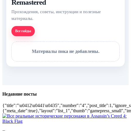
Remastered
Прохождения, советы, инструкции и полезные
материалы.
Все гайды
Материалы пока не добавлены.
Недавние посты
{"title":"\u0412\u0441\u0435","number":"4","post_title":1,"ignore_s
{"meta_date":true},"layout":"list_1","thumb":"gamepress_small","ima