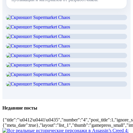
Недавние посты
{"title":"\u0412\u0441\u0435","number":"4","post_title":1,"ignore_s
{"meta_date":true},"layout":"list_1","thumb":"gamepress_small","ima