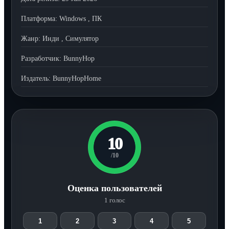
Платформа:
Windows
,
ПК
Жанр:
Инди
,
Симулятор
Разработчик:
BunnyHop
Издатель:
BunnyHopHome
10
/10
Оценка пользователей
1 голос
1
2
3
4
5