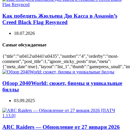
Как победить Жюльена Дю Касса в Assassin’s
Creed Black Flag Resynced
18.07.2026
Самые обсуждаемые
{"title":"\u0412\u0441\u0435","number":"4","orderby":"most-
comment","post_title":1,"ignore_sticky_posts":true,"meta":
{"meta_date":true},"layout":"list_1","thumb":"gamepress_small","ima
Обзор 2040World: сюжет, биомы и уникальные
билды
03.09.2025
ARC Raiders — Обновление от 27 января 2026