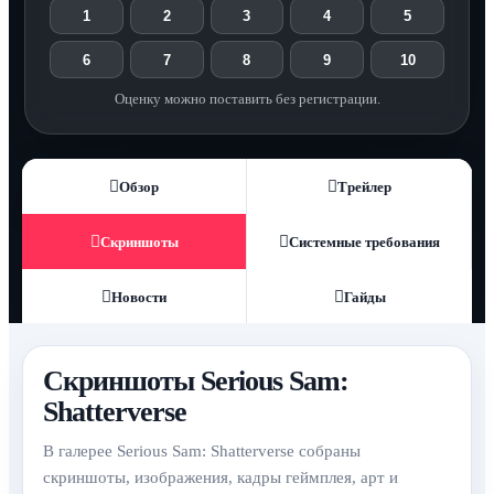
1
2
3
4
5
6
7
8
9
10
Оценку можно поставить без регистрации.
Обзор
Трейлер
Скриншоты
Системные требования
Новости
Гайды
Скриншоты Serious Sam:
Shatterverse
В галерее Serious Sam: Shatterverse собраны
скриншоты, изображения, кадры геймплея, арт и