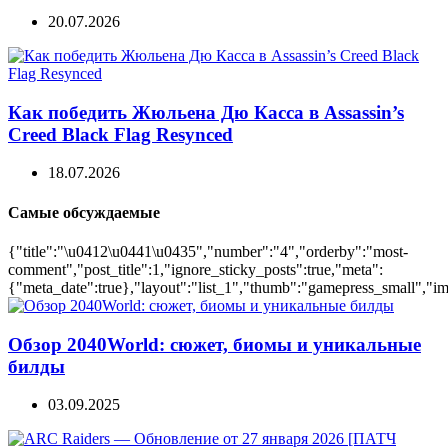
20.07.2026
Как победить Жюльена Дю Касса в Assassin’s
Creed Black Flag Resynced
18.07.2026
Самые обсуждаемые
{"title":"\u0412\u0441\u0435","number":"4","orderby":"most-
comment","post_title":1,"ignore_sticky_posts":true,"meta":
{"meta_date":true},"layout":"list_1","thumb":"gamepress_small","ima
Обзор 2040World: сюжет, биомы и уникальные
билды
03.09.2025