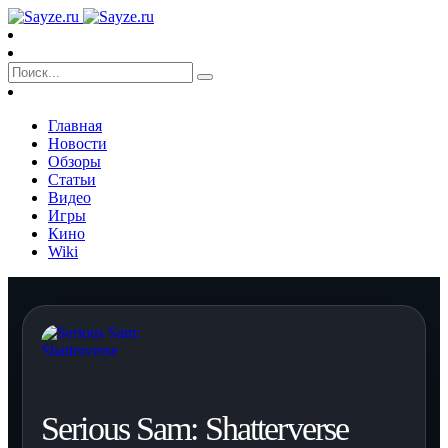
Главная
Новости
Обзоры
Статьи
Видео
Игры
Кино
Wiki
Serious Sam: Shatterverse