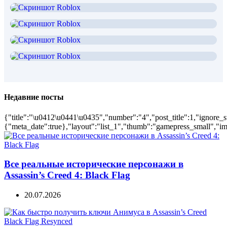
Недавние посты
{"title":"\u0412\u0441\u0435","number":"4","post_title":1,"ignore_s
{"meta_date":true},"layout":"list_1","thumb":"gamepress_small","ima
Все реальные исторические персонажи в
Assassin’s Creed 4: Black Flag
20.07.2026