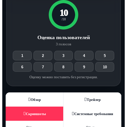
10
/10
Оценка пользователей
3 голосов
1
2
3
4
5
6
7
8
9
10
Оценку можно поставить без регистрации.
Обзор
Трейлер
Скриншоты
Системные требования