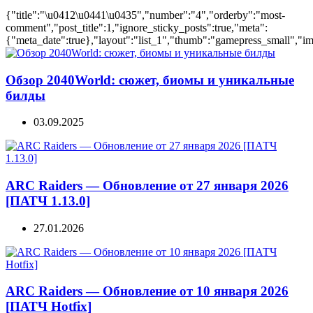
{"title":"\u0412\u0441\u0435","number":"4","orderby":"most-
comment","post_title":1,"ignore_sticky_posts":true,"meta":
{"meta_date":true},"layout":"list_1","thumb":"gamepress_small","ima
Обзор 2040World: сюжет, биомы и уникальные
билды
03.09.2025
ARC Raiders — Обновление от 27 января 2026
[ПАТЧ 1.13.0]
27.01.2026
ARC Raiders — Обновление от 10 января 2026
[ПАТЧ Hotfix]