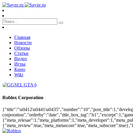
Главная
Новости
Обзоры
Статьи
Видео
Игры
Кино
Wiki
Roblox Corporation
{"title":"\u0412\u0441\u0435","number":"10","post_title":1,"develo
corporation","orderby":"date","title_box_tag":"h1","excerpt":1,"ga
{"meta_relesae":1,"meta_platforms":1,"meta_developer":1,"meta_pu
{"meta_review":true,"meta_metascore":true,"meta_subscore":true},"la