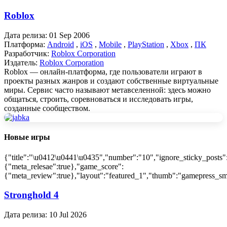
Roblox
Дата релиза:
01 Sep 2006
Платформа:
Android
,
iOS
,
Mobile
,
PlayStation
,
Xbox
,
ПК
Разработчик:
Roblox Corporation
Издатель:
Roblox Corporation
Roblox — онлайн-платформа, где пользователи играют в
проекты разных жанров и создают собственные виртуальные
миры. Сервис часто называют метавселенной: здесь можно
общаться, строить, соревноваться и исследовать игры,
созданные сообществом.
Новые игры
{"title":"\u0412\u0441\u0435","number":"10","ignore_sticky_posts"
{"meta_relesae":true},"game_score":
{"meta_review":true},"layout":"featured_1","thumb":"gamepress_sma
Stronghold 4
Дата релиза:
10 Jul 2026