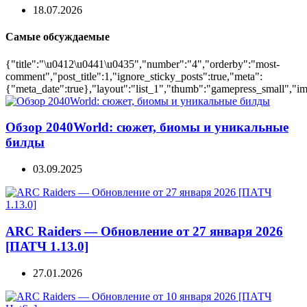
18.07.2026
Самые обсуждаемые
{"title":"\u0412\u0441\u0435","number":"4","orderby":"most-
comment","post_title":1,"ignore_sticky_posts":true,"meta":
{"meta_date":true},"layout":"list_1","thumb":"gamepress_small","ima
Обзор 2040World: сюжет, биомы и уникальные
билды
03.09.2025
ARC Raiders — Обновление от 27 января 2026
[ПАТЧ 1.13.0]
27.01.2026