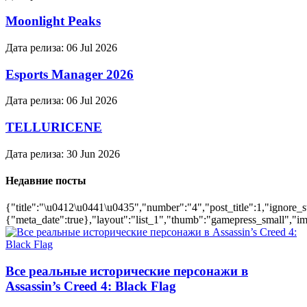
Moonlight Peaks
Дата релиза:
06 Jul 2026
Esports Manager 2026
Дата релиза:
06 Jul 2026
TELLURICENE
Дата релиза:
30 Jun 2026
Недавние посты
{"title":"\u0412\u0441\u0435","number":"4","post_title":1,"ignore_s
{"meta_date":true},"layout":"list_1","thumb":"gamepress_small","ima
Все реальные исторические персонажи в
Assassin’s Creed 4: Black Flag