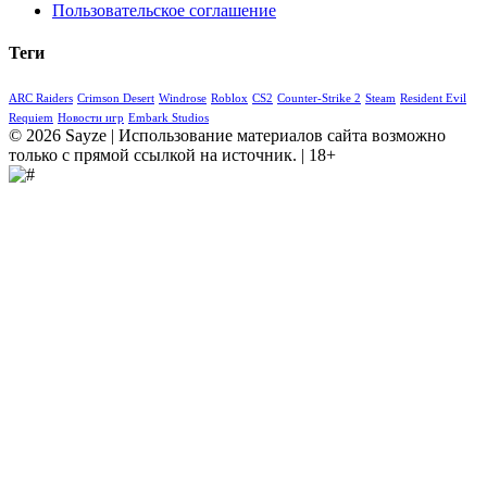
Пользовательское соглашение
Теги
ARC Raiders
Crimson Desert
Windrose
Roblox
CS2
Counter-Strike 2
Steam
Resident Evil
Requiem
Новости игр
Embark Studios
© 2026 Sayze | Использование материалов сайта возможно
только с прямой ссылкой на источник. | 18+