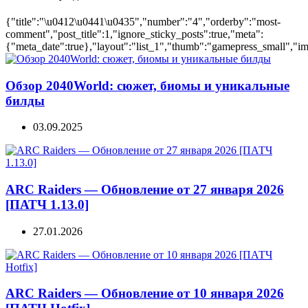
{"title":"\u0412\u0441\u0435","number":"4","orderby":"most-
comment","post_title":1,"ignore_sticky_posts":true,"meta":
{"meta_date":true},"layout":"list_1","thumb":"gamepress_small","ima
Обзор 2040World: сюжет, биомы и уникальные
билды
03.09.2025
ARC Raiders — Обновление от 27 января 2026
[ПАТЧ 1.13.0]
27.01.2026
ARC Raiders — Обновление от 10 января 2026