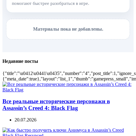
помогают быстрее разобраться в игре.
Материалы пока не добавлены.
Недавние посты
{"title":"\u0412\u0441\u0435","number":"4","post_title":1,"ignore_s
{"meta_date":true},"layout":"list_1","thumb":"gamepress_small","ima
Все реальные исторические персонажи в
Assassin’s Creed 4: Black Flag
20.07.2026