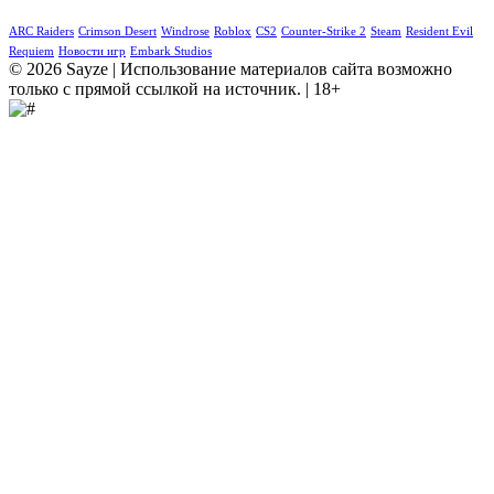
ARC Raiders
Crimson Desert
Windrose
Roblox
CS2
Counter-Strike 2
Steam
Resident Evil
Requiem
Новости игр
Embark Studios
© 2026 Sayze | Использование материалов сайта возможно
только с прямой ссылкой на источник. | 18+