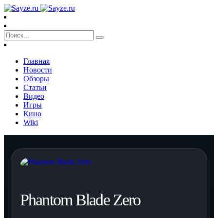
Главная
Новости
Обзоры
Статьи
Видео
Игры
Кино
Wiki
Phantom Blade Zero