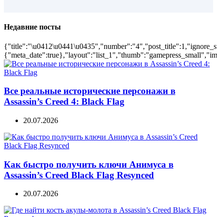
Недавние посты
{"title":"\u0412\u0441\u0435","number":"4","post_title":1,"ignore_s
{"meta_date":true},"layout":"list_1","thumb":"gamepress_small","ima
Все реальные исторические персонажи в
Assassin’s Creed 4: Black Flag
20.07.2026
Как быстро получить ключи Анимуса в
Assassin’s Creed Black Flag Resynced
20.07.2026