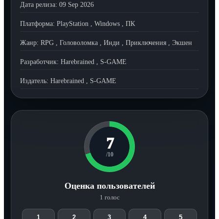
Дата релиза:
09 Sep 2026
Платформа:
PlayStation
,
Windows
,
ПК
Жанр:
RPG
,
Головоломка
,
Инди
,
Приключения
,
Экшен
Разработчик:
Harebrained
,
S-GAME
Издатель:
Harebrained
,
S-GAME
7
/10
Оценка пользователей
1 голос
1
2
3
4
5