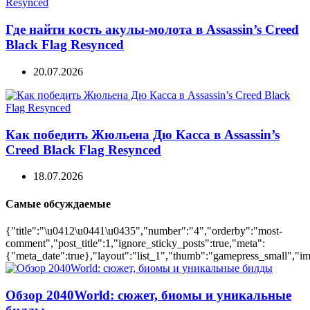
Где найти кость акулы-молота в Assassin’s Creed
Black Flag Resynced
20.07.2026
Как победить Жюльена Дю Касса в Assassin’s
Creed Black Flag Resynced
18.07.2026
Самые обсуждаемые
{"title":"\u0412\u0441\u0435","number":"4","orderby":"most-
comment","post_title":1,"ignore_sticky_posts":true,"meta":
{"meta_date":true},"layout":"list_1","thumb":"gamepress_small","ima
Обзор 2040World: сюжет, биомы и уникальные