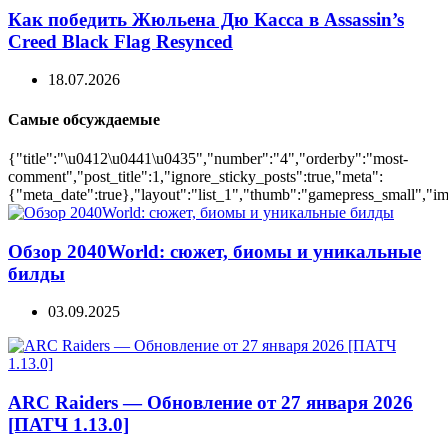
Как победить Жюльена Дю Касса в Assassin’s
Creed Black Flag Resynced
18.07.2026
Самые обсуждаемые
{"title":"\u0412\u0441\u0435","number":"4","orderby":"most-
comment","post_title":1,"ignore_sticky_posts":true,"meta":
{"meta_date":true},"layout":"list_1","thumb":"gamepress_small","ima
Обзор 2040World: сюжет, биомы и уникальные
билды
03.09.2025
ARC Raiders — Обновление от 27 января 2026
[ПАТЧ 1.13.0]