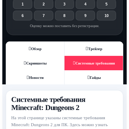
1
2
3
4
5
6
7
8
9
10
Оценку можно поставить без регистрации.
Обзор
Трейлер
Скриншоты
Системные требования
Новости
Гайды
Системные требования
Minecraft: Dungeons 2
На этой странице указаны системные требования
Minecraft: Dungeons 2 для ПК. Здесь можно узнать