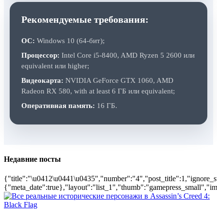
Рекомендуемые требования:
ОС:
Windows 10 (64-бит);
Процессор:
Intel Core i5‑8400, AMD Ryzen 5 2600 или
equivalent или higher;
Видеокарта:
NVIDIA GeForce GTX 1060, AMD
Radeon RX 580, with at least 6 ГБ или equivalent;
Оперативная память:
16 ГБ.
Недавние посты
{"title":"\u0412\u0441\u0435","number":"4","post_title":1,"ignore_s
{"meta_date":true},"layout":"list_1","thumb":"gamepress_small","ima