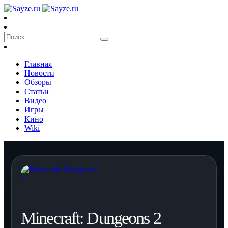
Главная
Новости
Обзоры
Статьи
Видео
Игры
Кино
Wiki
Minecraft: Dungeons 2