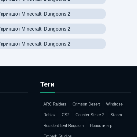
Теги
ARC Raiders
Crimson Desert
Windrose
Roblox
CS2
Counter-Strike 2
Steam
Resident Evil Requiem
Новости игр
Embark Studios