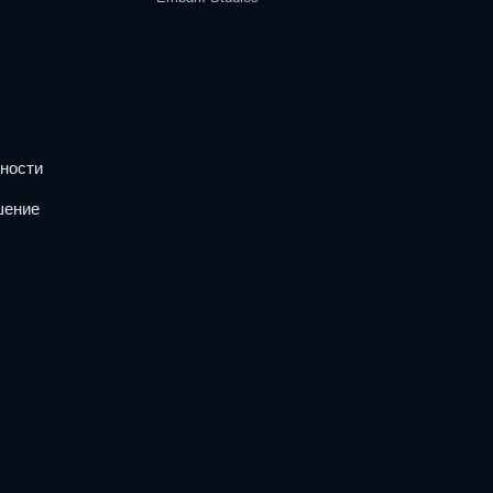
ности
шение