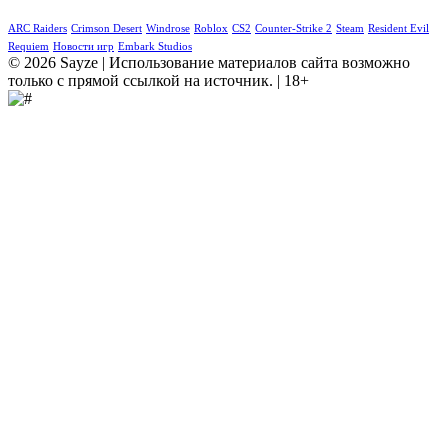
ARC Raiders
Crimson Desert
Windrose
Roblox
CS2
Counter-Strike 2
Steam
Resident Evil
Requiem
Новости игр
Embark Studios
© 2026 Sayze | Использование материалов сайта возможно
только с прямой ссылкой на источник. | 18+