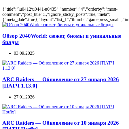
{"title":"\u0412\u0441\u0435","number":"4","orderby":"most-
comment","post_title":1,"ignore_sticky_posts":true,"meta":
{"meta_date":true},"layout":"list_1","thumb":"gamepress_small","ima
Обзор 2040World: сюжет, биомы и уникальные
билды
03.09.2025
ARC Raiders — Обновление от 27 января 2026
[ПАТЧ 1.13.0]
27.01.2026
ARC Raiders — Обновление от 10 января 2026