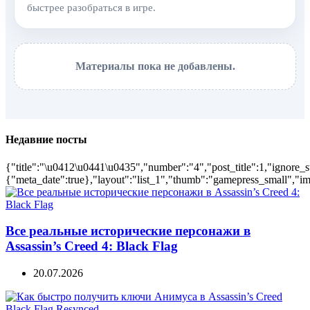
быстрее разобраться в игре.
Материалы пока не добавлены.
Недавние посты
{"title":"\u0412\u0441\u0435","number":"4","post_title":1,"ignore_s
{"meta_date":true},"layout":"list_1","thumb":"gamepress_small","ima
Все реальные исторические персонажи в
Assassin’s Creed 4: Black Flag
20.07.2026