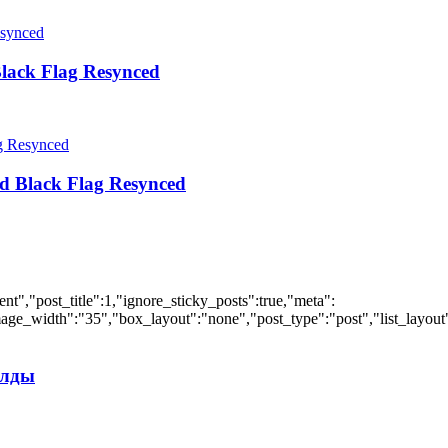
lack Flag Resynced
d Black Flag Resynced
","post_title":1,"ignore_sticky_posts":true,"meta":
ge_width":"35","box_layout":"none","post_type":"post","list_layout":
илды