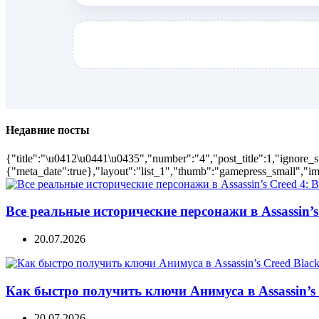
Недавние посты
{"title":"\u0412\u0441\u0435","number":"4","post_title":1,"ignore_s
{"meta_date":true},"layout":"list_1","thumb":"gamepress_small","ima
Все реальные исторические персонажи в Assassin’s 
20.07.2026
Как быстро получить ключи Анимуса в Assassin’s 
20.07.2026