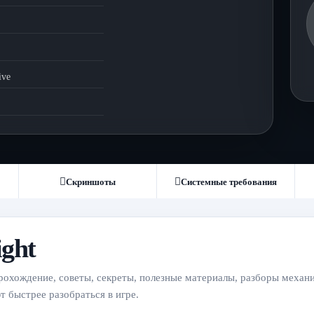
ive
Скриншоты
Системные требования
ght
прохождение, советы, секреты, полезные материалы, разборы механи
 быстрее разобраться в игре.