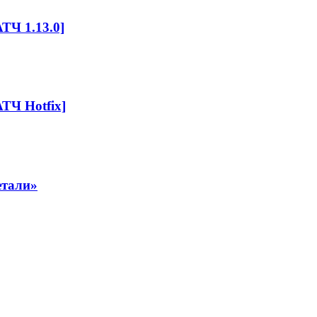
ТЧ 1.13.0]
ТЧ Hotfix]
етали»