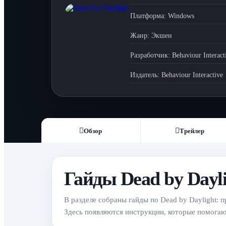
Платформа:
Windows
Жанр:
Экшен
Разработчик:
Behaviour Interact
Издатель:
Behaviour Interactive
Обзор
Трейлер
Гайды Dead by Dayli
В разделе собраны гайды по Dead by Daylight: 
Здесь появляются инструкции, которые помогают