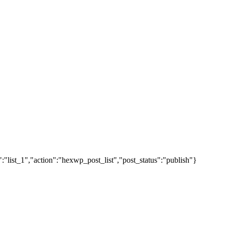
"list_1","action":"hexwp_post_list","post_status":"publish"}