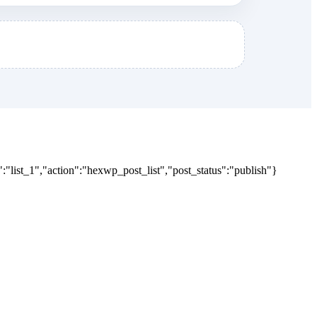
"list_1","action":"hexwp_post_list","post_status":"publish"}