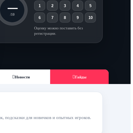
—
1
2
3
4
5
/10
6
7
8
9
10
Оценку можно поставить без
регистрации.
Новости
Гайды
к, подсказки для новичков и опытных игроков.