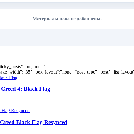
Материалы пока не добавлены.
ticky_posts":true,"meta":
ge_width":"35","box_layout":"none","post_type":"post","list_layout":
Creed 4: Black Flag
Creed Black Flag Resynced