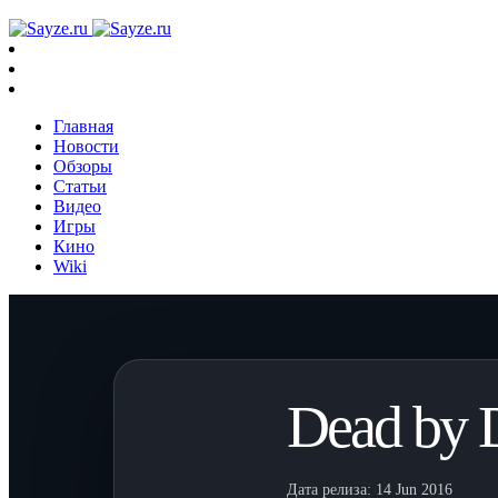
Главная
Новости
Обзоры
Статьи
Видео
Игры
Кино
Wiki
Dead by D
Дата релиза:
14 Jun 2016