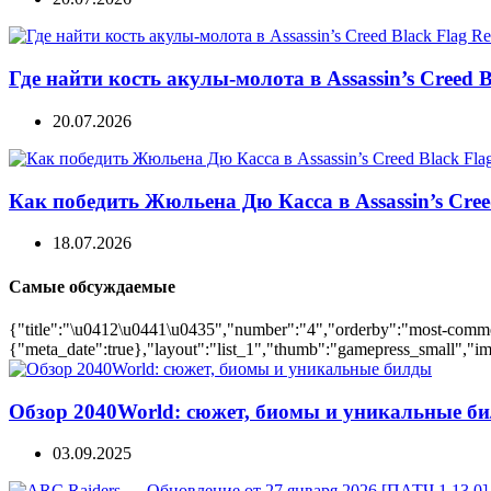
Где найти кость акулы-молота в Assassin’s Creed B
20.07.2026
Как победить Жюльена Дю Касса в Assassin’s Cree
18.07.2026
Самые обсуждаемые
{"title":"\u0412\u0441\u0435","number":"4","orderby":"most-comment
{"meta_date":true},"layout":"list_1","thumb":"gamepress_small","ima
Обзор 2040World: сюжет, биомы и уникальные б
03.09.2025