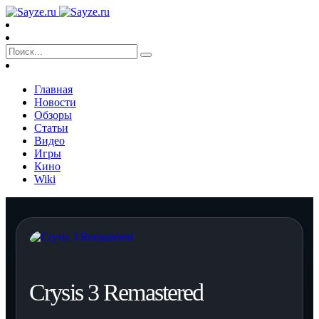
Главная
Новости
Обзоры
Статьи
Видео
Игры
Кино
Wiki
Crysis 3 Remastered