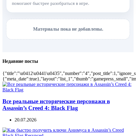
помогают быстрее разобраться в игре.
Материалы пока не добавлены.
Недавние посты
{"title":"\u0412\u0441\u0435","number":"4","post_title":1,"ignore_s
{"meta_date":true},"layout":"list_1","thumb":"gamepress_small","ima
Все реальные исторические персонажи в
Assassin’s Creed 4: Black Flag
20.07.2026