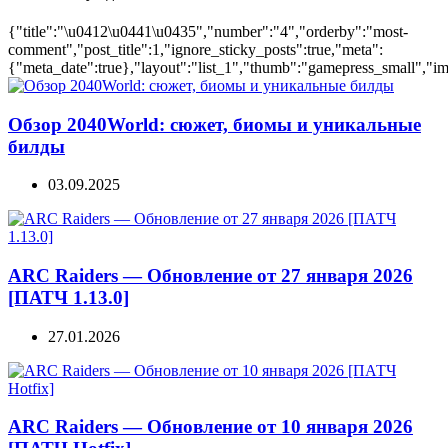
{"title":"\u0412\u0441\u0435","number":"4","orderby":"most-
comment","post_title":1,"ignore_sticky_posts":true,"meta":
{"meta_date":true},"layout":"list_1","thumb":"gamepress_small","ima
Обзор 2040World: сюжет, биомы и уникальные
билды
03.09.2025
ARC Raiders — Обновление от 27 января 2026
[ПАТЧ 1.13.0]
27.01.2026
ARC Raiders — Обновление от 10 января 2026