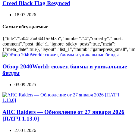
Creed Black Flag Resynced
18.07.2026
Самые обсуждаемые
{"title":"\u0412\u0441\u0435","number":"4","orderby":"most-
comment","post_title":1,"ignore_sticky_posts":true,"meta":
{"meta_date":true},"layout":"list_1","thumb":"gamepress_small","ima
Обзор 2040World: сюжет, биомы и уникальные
билды
03.09.2025
ARC Raiders — Обновление от 27 января 2026
[ПАТЧ 1.13.0]
27.01.2026