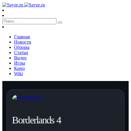
Главная
Новости
Обзоры
Статьи
Видео
Игры
Кино
Wiki
Borderlands 4