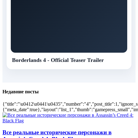
Borderlands 4 - Official Teaser Trailer
Недавние посты
{"title":"\u0412\u0441\u0435","number":"4","post_title":1,"ignore_s
{"meta_date":true},"layout":"list_1","thumb":"gamepress_small","ima
Все реальные исторические персонажи в