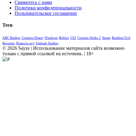
Свяжитесь с нами
Политики конфиденциальности
Пользовательское соглашение
Теги
ARC Raiders
Crimson Desert
Windrose
Roblox
CS2
Counter-Strike 2
Steam
Resident Evil
Requiem
Новости игр
Embark Studios
© 2026 Sayze | Использование материалов сайта возможно
только с прямой ссылкой на источник. | 18+