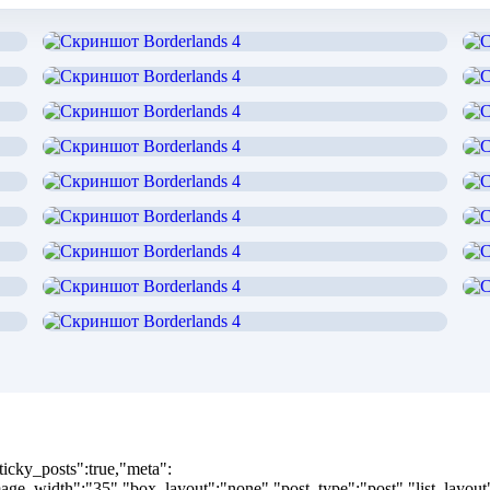
ticky_posts":true,"meta":
ge_width":"35","box_layout":"none","post_type":"post","list_layout":