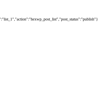
"list_1","action":"hexwp_post_list","post_status":"publish"}