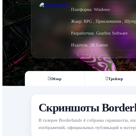
Платформа:
Windows
Жанр:
RPG
,
Приключения
,
Шуте
Разработчик:
Gearbox Software
Издатель:
2K Games
Обзор
Трейлер
Скриншоты Borderl
В галерее Borderlands 4 собраны скриншоты, из
изображений, официальных публикаций и матери