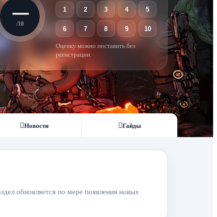
—
1
2
3
4
5
/10
6
7
8
9
10
Оценку можно поставить без
регистрации.
Новости
Гайды
аздел обновляется по мере появления новых