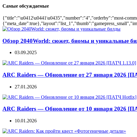
Самые обсуждаемые
{"title":"\u0412\u0441\u0435","number":"4","orderby":"most-comment
{"meta_date":true},"layout":"list_1","thumb":"gamepress_small","ima
Обзор 2040World: сюжет, биомы и уникальные б
03.09.2025
ARC Raiders — Обновление от 27 января 2026 [ПА
27.01.2026
ARC Raiders — Обновление от 10 января 2026 [ПА
10.01.2026