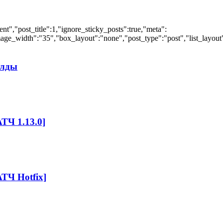
","post_title":1,"ignore_sticky_posts":true,"meta":
ge_width":"35","box_layout":"none","post_type":"post","list_layout":
илды
ТЧ 1.13.0]
ТЧ Hotfix]