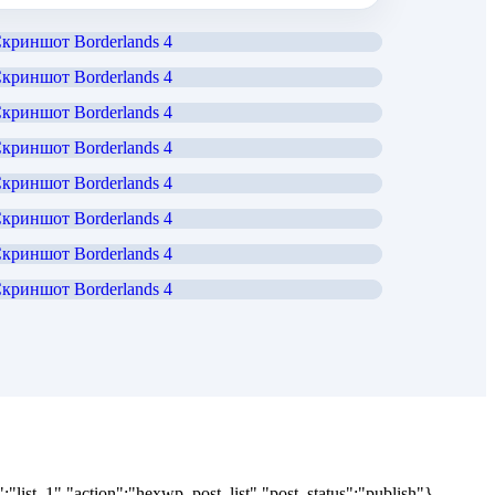
"list_1","action":"hexwp_post_list","post_status":"publish"}