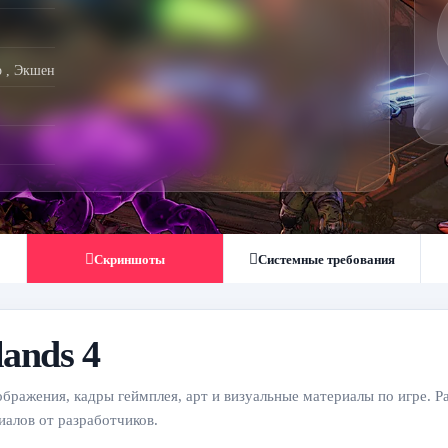
р
,
Экшен
Скриншоты
Системные требования
ands 4
ображения, кадры геймплея, арт и визуальные материалы по игре. Р
алов от разработчиков.