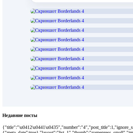
Недавние посты
{"title":"\u0412\u0441\u0435","number":"4","post_title":1,"ignore_s
{"meta_date":true},"layout":"list_1","thumb":"gamepress_small","ima