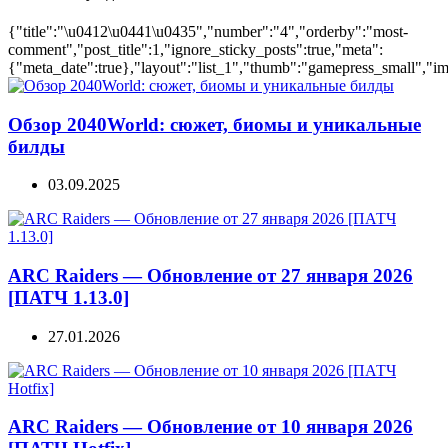
{"title":"\u0412\u0441\u0435","number":"4","orderby":"most-
comment","post_title":1,"ignore_sticky_posts":true,"meta":
{"meta_date":true},"layout":"list_1","thumb":"gamepress_small","ima
Обзор 2040World: сюжет, биомы и уникальные
билды
03.09.2025
ARC Raiders — Обновление от 27 января 2026
[ПАТЧ 1.13.0]
27.01.2026
ARC Raiders — Обновление от 10 января 2026