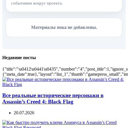
событиями вокруг проекта.
Материалы пока не добавлены.
Недавние посты
{"title":"\u0412\u0441\u0435","number":"4","post_title":1,"ignore_s
{"meta_date":true},"layout":"list_1","thumb":"gamepress_small","ima
Все реальные исторические персонажи в
Assassin’s Creed 4: Black Flag
20.07.2026