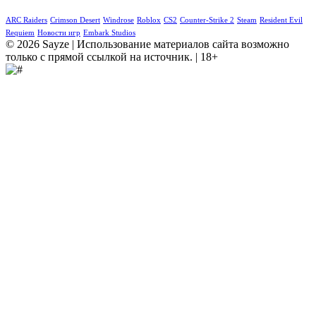
ARC Raiders
Crimson Desert
Windrose
Roblox
CS2
Counter-Strike 2
Steam
Resident Evil
Requiem
Новости игр
Embark Studios
© 2026 Sayze | Использование материалов сайта возможно
только с прямой ссылкой на источник. | 18+