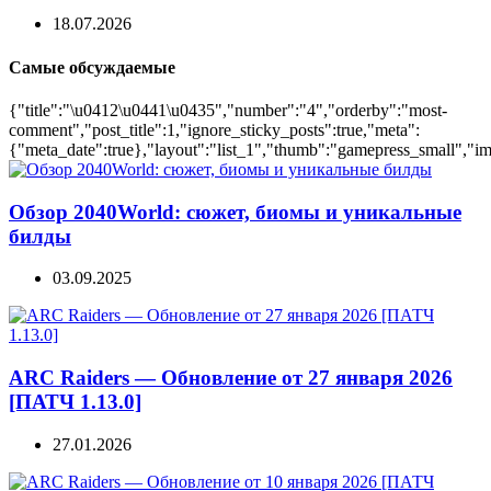
18.07.2026
Самые обсуждаемые
{"title":"\u0412\u0441\u0435","number":"4","orderby":"most-
comment","post_title":1,"ignore_sticky_posts":true,"meta":
{"meta_date":true},"layout":"list_1","thumb":"gamepress_small","ima
Обзор 2040World: сюжет, биомы и уникальные
билды
03.09.2025
ARC Raiders — Обновление от 27 января 2026
[ПАТЧ 1.13.0]
27.01.2026