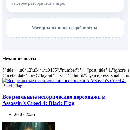
быстрее разобраться в игре.
Материалы пока не добавлены.
Недавние посты
{"title":"\u0412\u0441\u0435","number":"4","post_title":1,"ignore_s
{"meta_date":true},"layout":"list_1","thumb":"gamepress_small","ima
Все реальные исторические персонажи в
Assassin’s Creed 4: Black Flag
20.07.2026