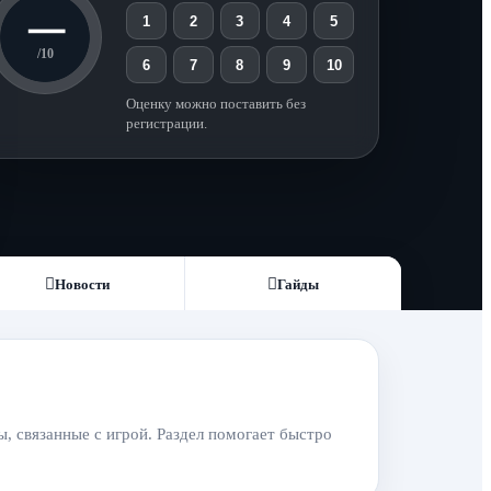
—
1
2
3
4
5
/10
6
7
8
9
10
Оценку можно поставить без
регистрации.
Новости
Гайды
, связанные с игрой. Раздел помогает быстро