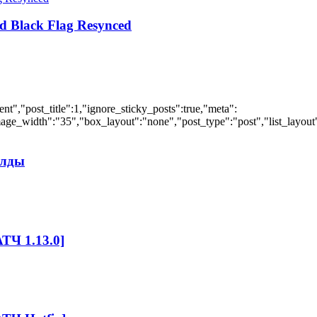
d Black Flag Resynced
","post_title":1,"ignore_sticky_posts":true,"meta":
ge_width":"35","box_layout":"none","post_type":"post","list_layout":
илды
ТЧ 1.13.0]