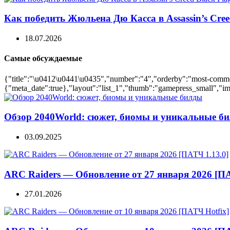
Как победить Жюльена Дю Касса в Assassin’s Cree
18.07.2026
Самые обсуждаемые
{"title":"\u0412\u0441\u0435","number":"4","orderby":"most-comment
{"meta_date":true},"layout":"list_1","thumb":"gamepress_small","ima
Обзор 2040World: сюжет, биомы и уникальные б
03.09.2025
ARC Raiders — Обновление от 27 января 2026 [ПА
27.01.2026