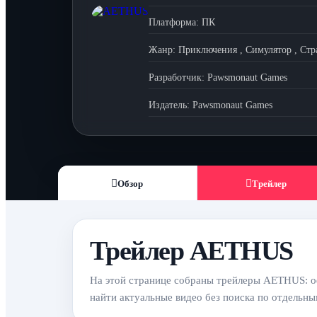
Платформа:
ПК
Жанр:
Приключения
,
Симулятор
,
Стр
Разработчик:
Pawsmonaut Games
Издатель:
Pawsmonaut Games
Обзор
Трейлер
Трейлер AETHUS
На этой странице собраны трейлеры AETHUS: оф
найти актуальные видео без поиска по отдельн