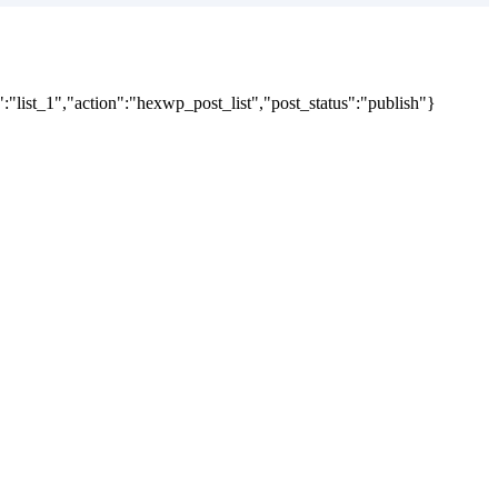
"list_1","action":"hexwp_post_list","post_status":"publish"}