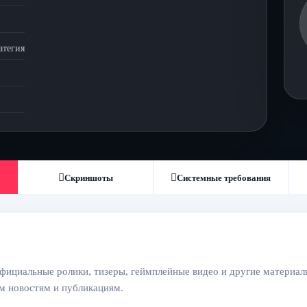
атегия
Скриншоты
Системные требования
ициальные ролики, тизеры, геймплейные видео и другие материалы
ым новостям и публикациям.