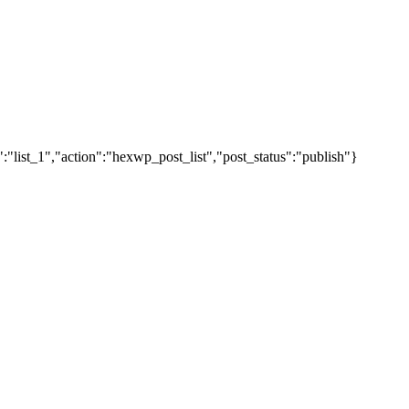
"list_1","action":"hexwp_post_list","post_status":"publish"}