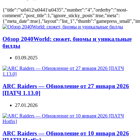
{"title":"\u0412\u0441\u0435","number":"4","orderby":"most-
comment","post_title":1,"ignore_sticky_posts":true,"meta":
{"meta_date":true},"layout":"list_1","thumb":"gamepress_small","ima
Обзор 2040World: сюжет, биомы и уникальные
билды
03.09.2025
ARC Raiders — Обновление от 27 января 2026
[ПАТЧ 1.13.0]
27.01.2026
ARC Raiders — Обновление от 10 января 2026