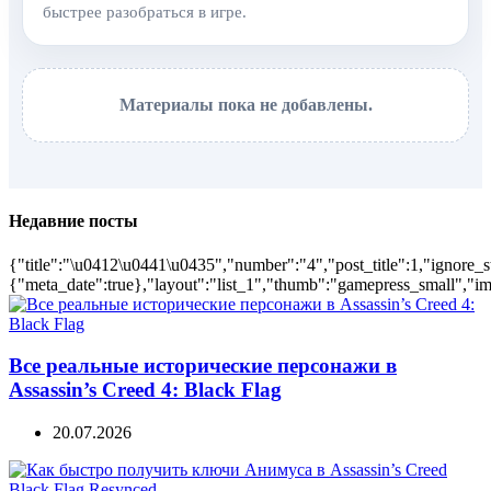
быстрее разобраться в игре.
Материалы пока не добавлены.
Недавние посты
{"title":"\u0412\u0441\u0435","number":"4","post_title":1,"ignore_s
{"meta_date":true},"layout":"list_1","thumb":"gamepress_small","ima
Все реальные исторические персонажи в
Assassin’s Creed 4: Black Flag
20.07.2026