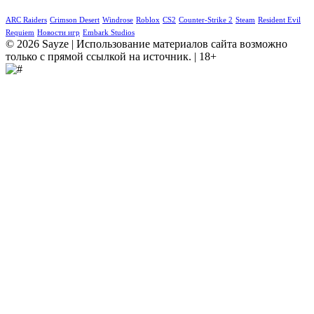
ARC Raiders
Crimson Desert
Windrose
Roblox
CS2
Counter-Strike 2
Steam
Resident Evil
Requiem
Новости игр
Embark Studios
© 2026 Sayze | Использование материалов сайта возможно
только с прямой ссылкой на источник. | 18+