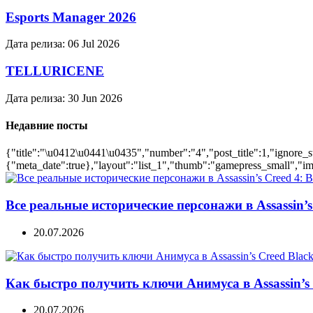
Esports Manager 2026
Дата релиза:
06 Jul 2026
TELLURICENE
Дата релиза:
30 Jun 2026
Недавние посты
{"title":"\u0412\u0441\u0435","number":"4","post_title":1,"ignore_s
{"meta_date":true},"layout":"list_1","thumb":"gamepress_small","ima
Все реальные исторические персонажи в Assassin’s 
20.07.2026
Как быстро получить ключи Анимуса в Assassin’s 
20.07.2026