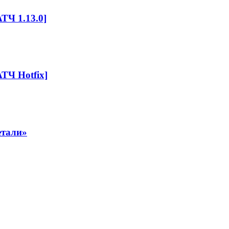
ТЧ 1.13.0]
ТЧ Hotfix]
етали»