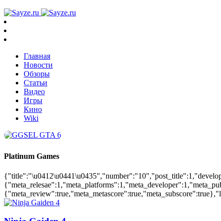
Главная
Новости
Обзоры
Статьи
Видео
Игры
Кино
Wiki
Platinum Games
{"title":"\u0412\u0441\u0435","number":"10","post_title":1,"develo
{"meta_relesae":1,"meta_platforms":1,"meta_developer":1,"meta_pu
{"meta_review":true,"meta_metascore":true,"meta_subscore":true},"la