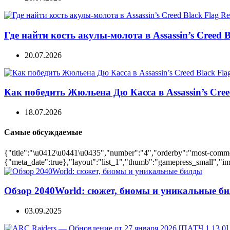
Где найти кость акулы-молота в Assassin’s Creed B
20.07.2026
Как победить Жюльена Дю Касса в Assassin’s Cree
18.07.2026
Самые обсуждаемые
{"title":"\u0412\u0441\u0435","number":"4","orderby":"most-comment
{"meta_date":true},"layout":"list_1","thumb":"gamepress_small","ima
Обзор 2040World: сюжет, биомы и уникальные б
03.09.2025