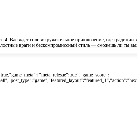
den 4. Вас ждет головокружительное приключение, где традиции
алостные враги и бескомпромиссный стиль — сможешь ли ты вы
:true,"game_meta":{"meta_relesae":true},"game_score":
ll","post_type":"game","featured_layout":"featured_1","action":"hex