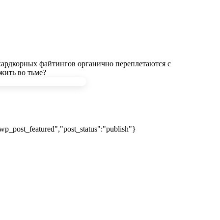
 хардкорных файтингов органично переплетаются с
жить во тьме?
wp_post_featured","post_status":"publish"}