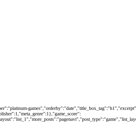
per":"platinum-games","orderby":"date","title_box_tag":"h1","excerp
blisher":1,"meta_genre":1},"game_score":
yout":"list_1","more_posts":"pagenavi","post_type":"game","list_layo