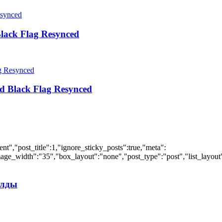
lack Flag Resynced
d Black Flag Resynced
","post_title":1,"ignore_sticky_posts":true,"meta":
ge_width":"35","box_layout":"none","post_type":"post","list_layout":
илды