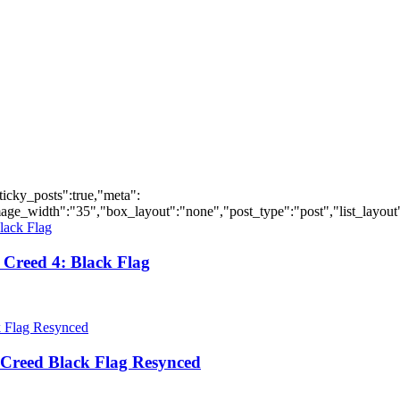
ticky_posts":true,"meta":
ge_width":"35","box_layout":"none","post_type":"post","list_layout":
Creed 4: Black Flag
Creed Black Flag Resynced