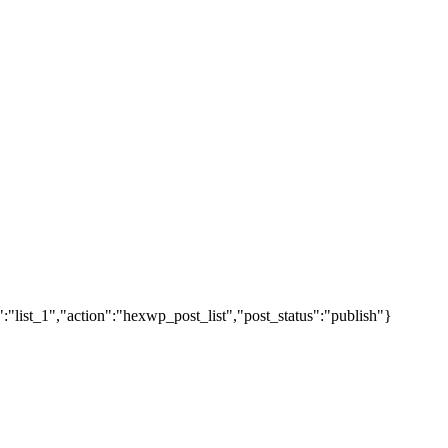
"list_1","action":"hexwp_post_list","post_status":"publish"}