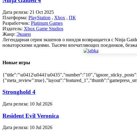
Ninja Gaiden 4
Дата релиза:
21 Oct 2025
Платформа:
PlayStation
,
Xbox
,
ПК
Разработчик:
Platinum Games
Издатель:
Xbox Game Studios
Жанр:
Экшен
Легендарная серия экшенов о ниндзя возвращается с Ninja Gai
новаторскими идеями. Тысячи впечатляющих поединков, безж
Новые игры
{"title":"\u0412\u0441\u0435","number":"10","ignore_sticky_posts"
{"meta_review":true},"layout":"featured_1","thumb":"gamepress_sma
Stronghold 4
Дата релиза:
10 Jul 2026
Resident Evil Veronica
Дата релиза:
10 Jul 2026