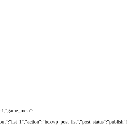
t":1,"game_meta":
ut":"list_1","action":"hexwp_post_list","post_status":"publish"}