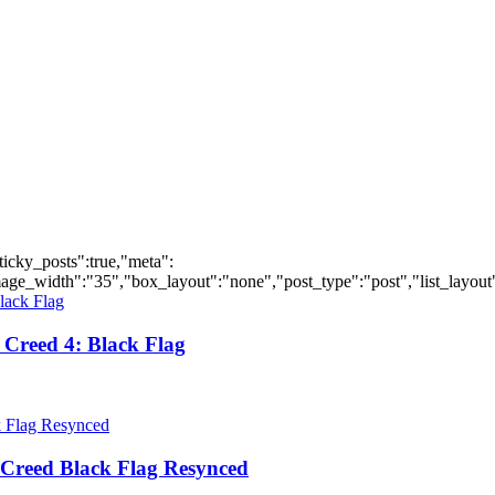
ticky_posts":true,"meta":
ge_width":"35","box_layout":"none","post_type":"post","list_layout":
Creed 4: Black Flag
Creed Black Flag Resynced