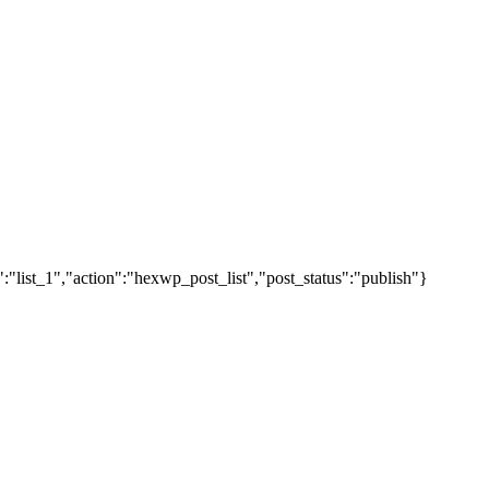
"list_1","action":"hexwp_post_list","post_status":"publish"}