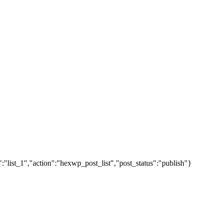
"list_1","action":"hexwp_post_list","post_status":"publish"}