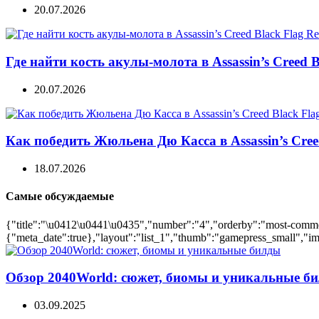
20.07.2026
Где найти кость акулы-молота в Assassin’s Creed B
20.07.2026
Как победить Жюльена Дю Касса в Assassin’s Cree
18.07.2026
Самые обсуждаемые
{"title":"\u0412\u0441\u0435","number":"4","orderby":"most-comment
{"meta_date":true},"layout":"list_1","thumb":"gamepress_small","ima
Обзор 2040World: сюжет, биомы и уникальные б
03.09.2025