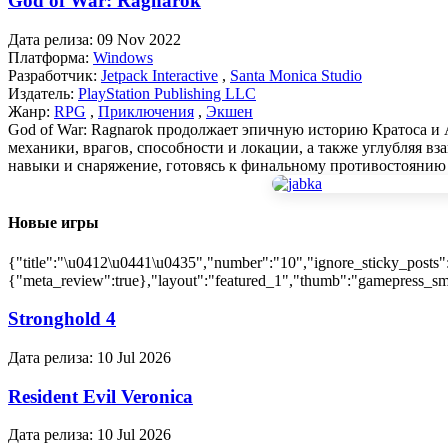
God of War: Ragnarok
Дата релиза:
09 Nov 2022
Платформа:
Windows
Разработчик:
Jetpack Interactive
,
Santa Monica Studio
Издатель:
PlayStation Publishing LLC
Жанр:
RPG
,
Приключения
,
Экшен
God of War: Ragnarok продолжает эпичную историю Кратоса и
механики, врагов, способности и локации, а также углубляя 
навыки и снаряжение, готовясь к финальному противостоянию
Новые игры
{"title":"\u0412\u0441\u0435","number":"10","ignore_sticky_posts"
{"meta_review":true},"layout":"featured_1","thumb":"gamepress_sma
Stronghold 4
Дата релиза:
10 Jul 2026
Resident Evil Veronica
Дата релиза:
10 Jul 2026