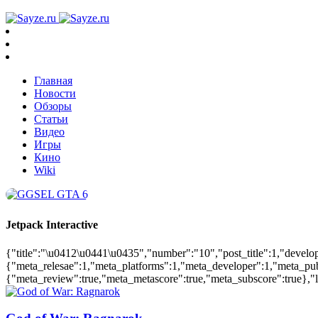
Главная
Новости
Обзоры
Статьи
Видео
Игры
Кино
Wiki
Jetpack Interactive
{"title":"\u0412\u0441\u0435","number":"10","post_title":1,"develop
{"meta_relesae":1,"meta_platforms":1,"meta_developer":1,"meta_pu
{"meta_review":true,"meta_metascore":true,"meta_subscore":true},"la