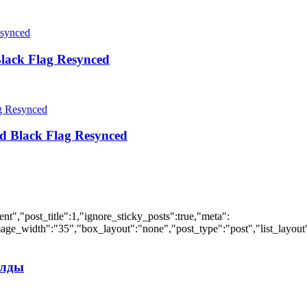
lack Flag Resynced
d Black Flag Resynced
","post_title":1,"ignore_sticky_posts":true,"meta":
ge_width":"35","box_layout":"none","post_type":"post","list_layout":
илды