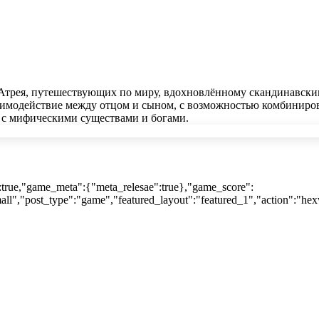
 Атрея, путешествующих по миру, вдохновлённому скандинавски
взаимодействие между отцом и сыном, с возможностью комбиниро
 с мифическими существами и богами.
:true,"game_meta":{"meta_relesae":true},"game_score":
ll","post_type":"game","featured_layout":"featured_1","action":"hex