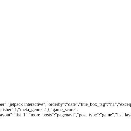
er":"jetpack-interactive","orderby":"date","title_box_tag":"h1","exce
blisher":1,"meta_genre":1},"game_score":
yout":"list_1","more_posts":"pagenavi","post_type":"game","list_layo