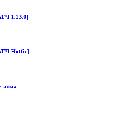
ТЧ 1.13.0]
ТЧ Hotfix]
етали»