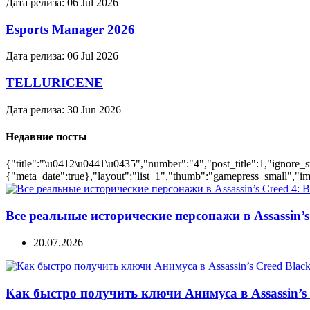
Дата релиза:
06 Jul 2026
Esports Manager 2026
Дата релиза:
06 Jul 2026
TELLURICENE
Дата релиза:
30 Jun 2026
Недавние посты
{"title":"\u0412\u0441\u0435","number":"4","post_title":1,"ignore_s
{"meta_date":true},"layout":"list_1","thumb":"gamepress_small","ima
Все реальные исторические персонажи в Assassin’s 
20.07.2026
Как быстро получить ключи Анимуса в Assassin’s 