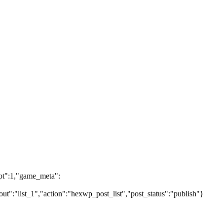
rpt":1,"game_meta":
ut":"list_1","action":"hexwp_post_list","post_status":"publish"}