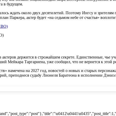
а в будущем.
лось ждать около двух десятилетий. Поэтому Ингсу и зрителям п
н Паркера, актер будет «на седьмом небе от счастья» воплотит
O)
ав актеров держится в строжайшем секрете. Единственные, чье 
ий Мейкара Таргариена, уже сообщил, что не вернется к этой р
тв» намечена на 2027 год, новостей о новых и старых персонаж
ерий, преподнеся судьбу Лионеля Баратеона в исполнении Дэниэ
and","post_type":"post"},"title":"\u0412\u0441\u0435","post_title":1