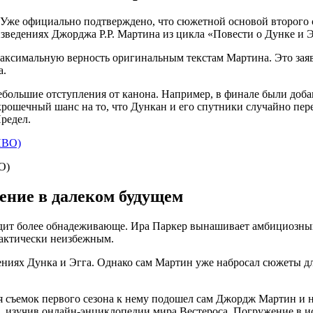
 Уже официально подтверждено, что сюжетной основой второго 
изведениях Джорджа Р.Р. Мартина из цикла «Повести о Дунке и Э
ксимальную верность оригинальным текстам Мартина. Это заявле
а.
 небольшие отступления от канона. Например, в финале были до
рошечный шанс на то, что Дункан и его спутники случайно пере
редел.
O)
ние в далеком будущем
ядит более обнадеживающе. Ира Паркер вынашивает амбициозный
рактически неизбежным.
ниях Дунка и Эгга. Однако сам Мартин уже набросал сюжеты для
 съемок первого сезона к нему подошел сам Джордж Мартин и на
, изучив онлайн-энциклопедии мира Вестероса. Погружение в и