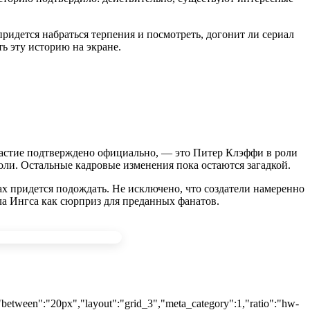
ридется набраться терпения и посмотреть, догонит ли сериал
ь эту историю на экране.
участие подтверждено официально, — это Питер Клэффи в роли
оли. Остальные кадровые изменения пока остаются загадкой.
ах придется подождать. Не исключено, что создатели намеренно
ла Ингса как сюрприз для преданных фанатов.
,"between":"20px","layout":"grid_3","meta_category":1,"ratio":"hw-