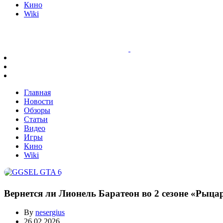
Кино
Wiki
Главная
Новости
Обзоры
Статьи
Видео
Игры
Кино
Wiki
Вернется ли Лионель Баратеон во 2 сезоне «Рыца
By
nesergius
26.02.2026