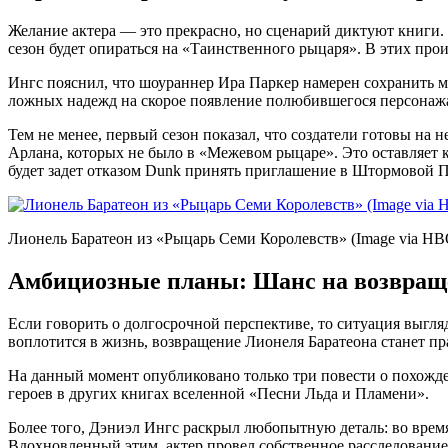
Желание актера — это прекрасно, но сценарий диктуют книги.
сезон будет опираться на «Таинственного рыцаря». В этих про
Ингс пояснил, что шоураннер Ира Паркер намерен сохранить ма
ложных надежд на скорое появление полюбившегося персонаж
Тем не менее, первый сезон показал, что создатели готовы на
Арлана, которых не было в «Межевом рыцаре». Это оставляет к
будет задет отказом Dunk принять приглашение в Штормовой П
Лионель Баратеон из «Рыцарь Семи Королевств» (Image via HB
Амбициозные планы: Шанс на возвраще
Если говорить о долгосрочной перспективе, то ситуация выгл
воплотится в жизнь, возвращение Лионеля Баратеона станет п
На данный момент опубликовано только три повести о похожде
героев в других книгах вселенной «Песни Льда и Пламени».
Более того, Дэниэл Ингс раскрыл любопытную деталь: во время
Вдохновленный этим, актер провел собственное расследование