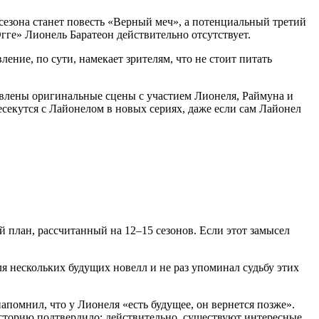
сезона станет повесть «Верный меч», а потенциальный третий
гге» Лионель Баратеон действительно отсутствует.
ние, по сути, намекает зрителям, что не стоит питать
бавлены оригинальные сцены с участием Лионеля, Раймуна и
секутся с Лайонелом в новых сериях, даже если сам Лайонел
 план, рассчитанный на 12–15 сезонов. Если этот замысел
 нескольких будущих новелл и не раз упоминал судьбу этих
помнил, что у Лионеля «есть будущее, он вернется позже».
сторию подтвердило: действительно, существуют интересные