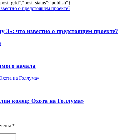
post_grid","post_status":"publish"}
у 3»: что известно о предстоящем проекте?
амого начала
лин колец: Охота на Голлума»
ечены
*