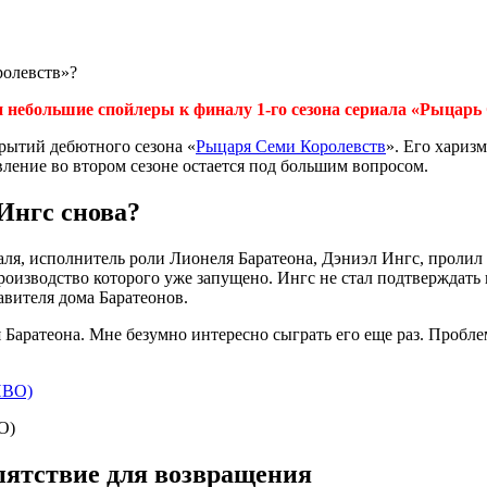
 небольшие спойлеры к финалу 1-го сезона сериала «Рыцарь
крытий дебютного сезона «
Рыцаря Семи Королевств
». Его хари
вление во втором сезоне остается под большим вопросом.
Ингс снова?
ля, исполнитель роли Лионеля Баратеона, Дэниэл Ингс, пролил с
роизводство которого уже запущено. Ингс не стал подтверждать 
авителя дома Баратеонов.
Баратеона. Мне безумно интересно сыграть его еще раз. Проблема
O)
пятствие для возвращения