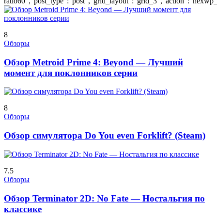
ratio60","post_type":"post","grid_layout":"grid_3","action":"hexwp_
8
Обзоры
Обзор Metroid Prime 4: Beyond — Лучший
момент для поклонников серии
8
Обзоры
Обзор симулятора Do You even Forklift? (Steam)
7.5
Обзоры
Обзор Terminator 2D: No Fate — Ностальгия по
классике