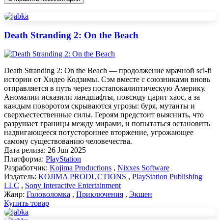
Death Stranding 2: On the Beach
Death Stranding 2: On the Beach — продолжение мрачной sci-fi
истории от Хидео Кодзимы. Сэм вместе с союзниками вновь
отправляется в путь через постапокалиптическую Америку.
Аномалии исказили ландшафты, повсюду царит хаос, а за
каждым поворотом скрываются угрозы: буря, мутанты и
сверхъестественные силы. Героям предстоит выяснить, что
разрушает границы между мирами, и попытаться остановить
надвигающееся потустороннее вторжение, угрожающее
самому существованию человечества.
Дата релиза:
26 Jun 2025
Платформа:
PlayStation
Разработчик:
Kojima Productions
,
Nixxes Software
Издатель:
KOJIMA PRODUCTIONS
,
PlayStation Publishing
LLC
,
Sony Interactive Entertainment
Жанр:
Головоломка
,
Приключения
,
Экшен
Купить товар