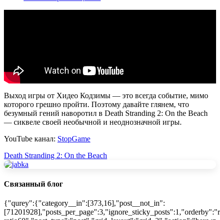
Выход игры от Хидео Кодзимы — это всегда событие, мимо
которого грешно пройти. Поэтому давайте глянем, что
безумный гений наворотил в Death Stranding 2: On the Beach
— сиквеле своей необычной и неоднозначной игры.
YouTube канал:
StopGame
Death Stranding 2: On the Beach
Связанный блог
{"qurey":{"category__in":[373,16],"post__not_in":
[71201928],"posts_per_page":3,"ignore_sticky_posts":1,"orderby":"r