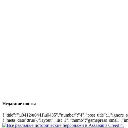
Недавние посты
{"title":"\u0412\u0441\u0435","number":"4","post_title":1,"ignore_s
{"meta_date":true},"layout":"list_1","thumb":"gamepress_small","ima