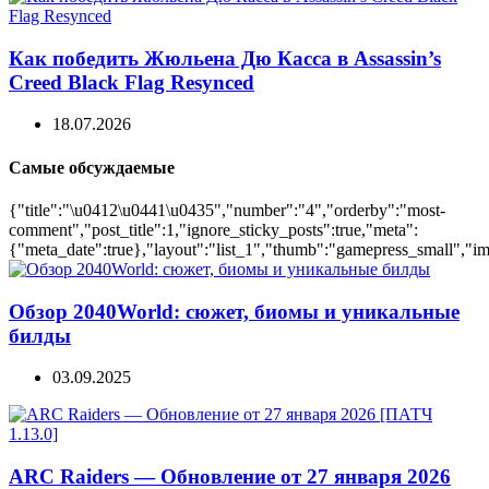
Как победить Жюльена Дю Касса в Assassin’s
Creed Black Flag Resynced
18.07.2026
Самые обсуждаемые
{"title":"\u0412\u0441\u0435","number":"4","orderby":"most-
comment","post_title":1,"ignore_sticky_posts":true,"meta":
{"meta_date":true},"layout":"list_1","thumb":"gamepress_small","ima
Обзор 2040World: сюжет, биомы и уникальные
билды
03.09.2025
ARC Raiders — Обновление от 27 января 2026