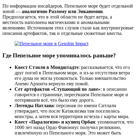
По информации инсайдеров, Пепельное море будет отдельной
зоной —
аналогично Разлому или Энканомии
.
Предполагается, что в этой области не будет ветра, а
местность наполнена магическими и аномальными
явлениями. Источником этих слухов стали как внутриигровые
описания артефактов, так и отдельные сюжетные квесты.
Где Пепельное море упоминалось раньше?
Квест Стэнли в Мондштадте
: рассказывается, что его
друг погиб в Пепельном море, и из-за отсутствия ветра
его душа не могла упокоиться. Только вмешательство
Анемо Архонта вернуло ему покой.
Сет артефактов «Ступающий по лаве»
: в описании
говорится о страннике, пересёкшем Пепельное море и
потерявшем всё, что было ему дорого.
Легенды Натлана
: персонаж по имени Ситлали
утверждает, что после Катаклизма там поселились
монстры, а затем вся территория исчезла с карты мира.
Квест «Паралогизм» и кузнец Орбан
: упоминается, что
1000 лет назад Ордо Фавониус получил реликвию,
извлечённую из Пепельного моря. Это может быть