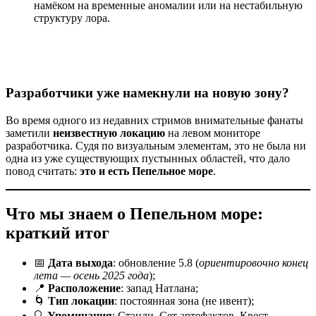
намёком на временные аномалии или на нестабильную
структуру лора.
Разработчики уже намекнули на новую зону?
Во время одного из недавних стримов внимательные фанаты
заметили
неизвестную локацию
на левом мониторе
разработчика. Судя по визуальным элементам, это не была ни
одна из уже существующих пустынных областей, что дало
повод считать:
это и есть Пепельное море
.
Что мы знаем о Пепельном море:
краткий итог
📅
Дата выхода
: обновление 5.8 (
ориентировочно конец
лета — осень 2025 года
);
📍
Расположение
: запад Натлана;
🌀
Тип локации
: постоянная зона (не ивент);
🔍
Упоминания
: Стэнли, Сет артефактов, Квест