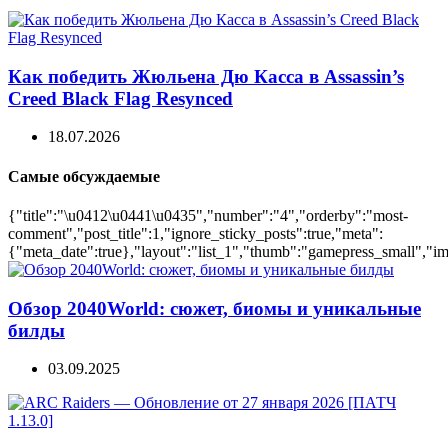
Как победить Жюльена Дю Касса в Assassin’s
Creed Black Flag Resynced
18.07.2026
Самые обсуждаемые
{"title":"\u0412\u0441\u0435","number":"4","orderby":"most-
comment","post_title":1,"ignore_sticky_posts":true,"meta":
{"meta_date":true},"layout":"list_1","thumb":"gamepress_small","ima
Обзор 2040World: сюжет, биомы и уникальные
билды
03.09.2025