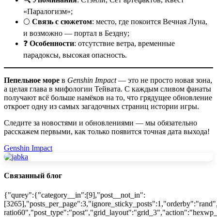
«Паралогизм»;
🌕
Связь с сюжетом
: место, где покоится Вечная Луна,
и возможно — портал в Бездну;
❓
Особенности
: отсутствие ветра, временные
парадоксы, высокая опасность.
Пепельное море
в
Genshin Impact
— это не просто новая зона,
а целая глава в мифологии Тейвата. С каждым сливом фанаты
получают всё больше намёков на то, что грядущее обновление
откроет одну из самых загадочных страниц истории игры.
Следите за новостями и обновлениями — мы обязательно
расскажем первыми, как только появится точная дата выхода!
Genshin Impact
Связанный блог
{"qurey":{"category__in":[9],"post__not_in":
[3265],"posts_per_page":3,"ignore_sticky_posts":1,"orderby":"rand"
ratio60","post_type":"post","grid_layout":"grid_3","action":"hexwp_