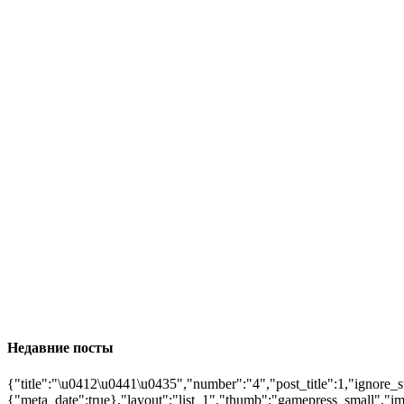
Недавние посты
{"title":"\u0412\u0441\u0435","number":"4","post_title":1,"ignore_s
{"meta_date":true},"layout":"list_1","thumb":"gamepress_small","ima