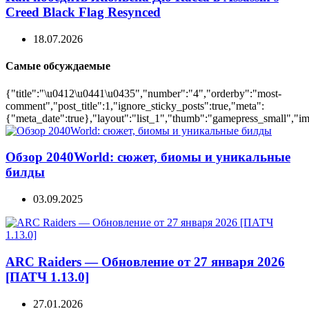
Creed Black Flag Resynced
18.07.2026
Самые обсуждаемые
{"title":"\u0412\u0441\u0435","number":"4","orderby":"most-
comment","post_title":1,"ignore_sticky_posts":true,"meta":
{"meta_date":true},"layout":"list_1","thumb":"gamepress_small","ima
Обзор 2040World: сюжет, биомы и уникальные
билды
03.09.2025
ARC Raiders — Обновление от 27 января 2026
[ПАТЧ 1.13.0]
27.01.2026