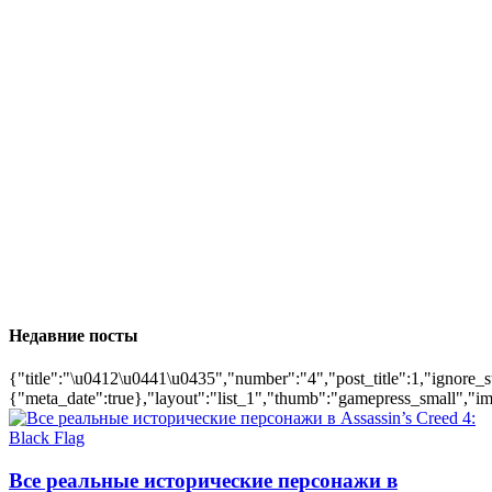
Недавние посты
{"title":"\u0412\u0441\u0435","number":"4","post_title":1,"ignore_s
{"meta_date":true},"layout":"list_1","thumb":"gamepress_small","ima
Все реальные исторические персонажи в