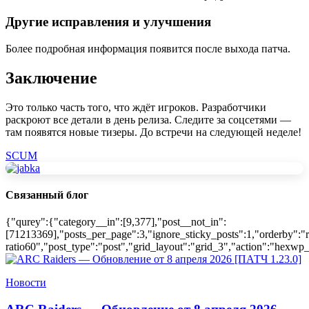
Другие исправления и улучшения
Более подробная информация появится после выхода патча.
Заключение
Это только часть того, что ждёт игроков. Разработчики
раскроют все детали в день релиза. Следите за соцсетями —
там появятся новые тизеры. До встречи на следующей неделе!
SCUM
Связанный блог
{"qurey":{"category__in":[9,377],"post__not_in":
[71213369],"posts_per_page":3,"ignore_sticky_posts":1,"orderby":"r
ratio60","post_type":"post","grid_layout":"grid_3","action":"hexwp_
Новости