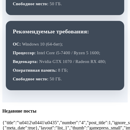
Свободное место:
50 ГБ.
Рекомендуемые требования:
ОС:
Windows 10 (64-бит);
Процессор:
Intel Core i5-7400 / Ryzen 5 1600;
Видеокарта:
Nvidia GTX 1070 / Radeon RX 480;
Оперативная память:
8 ГБ;
Свободное место:
50 ГБ.
Недавние посты
{"title":"\u0412\u0441\u0435","number":"4","post_title":1,"ignore_s
{"meta_date":true},"layout":"list_1","thumb":"gamepress_small","ima