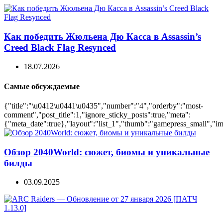
Как победить Жюльена Дю Касса в Assassin’s
Creed Black Flag Resynced
18.07.2026
Самые обсуждаемые
{"title":"\u0412\u0441\u0435","number":"4","orderby":"most-
comment","post_title":1,"ignore_sticky_posts":true,"meta":
{"meta_date":true},"layout":"list_1","thumb":"gamepress_small","ima
Обзор 2040World: сюжет, биомы и уникальные
билды
03.09.2025