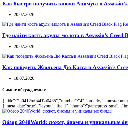
Как быстро получить ключи Анимуса в Assassin’s 
20.07.2026
Где найти кость акулы-молота в Assassin’s Creed B
20.07.2026
Как победить Жюльена Дю Касса в Assassin’s Cree
18.07.2026
Самые обсуждаемые
{"title":"\u0412\u0441\u0435","number":"4","orderby":"most-comment
{"meta_date":true},"layout":"list_1","thumb":"gamepress_small","ima
Обзор 2040World: сюжет, биомы и уникальные б