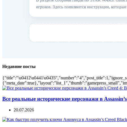
В разделе собраны гайды по STAR WARS: Galacti
игроков. Здесь появляются инструкции, которые
Недавние посты
{"title":"\u0412\u0441\u0435","number":"4","post_title":1,"ignore_s
{"meta_date":true},"layout":"list_1","thumb":"gamepress_small","ima
Все реальные исторические персонажи в Assassin’s 
20.07.2026