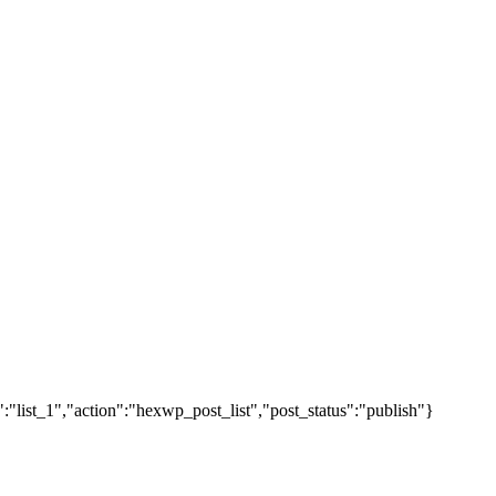
"list_1","action":"hexwp_post_list","post_status":"publish"}