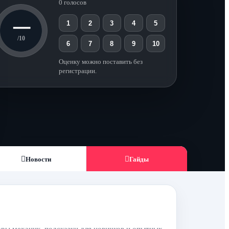
0 голосов
—
1
2
3
4
5
/10
6
7
8
9
10
Оценку можно поставить без
регистрации.
Новости
Гайды