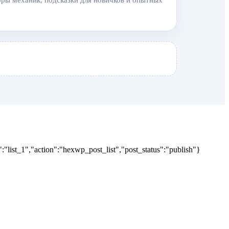
оры механик, подсказки для новичков и опытных
"list_1","action":"hexwp_post_list","post_status":"publish"}