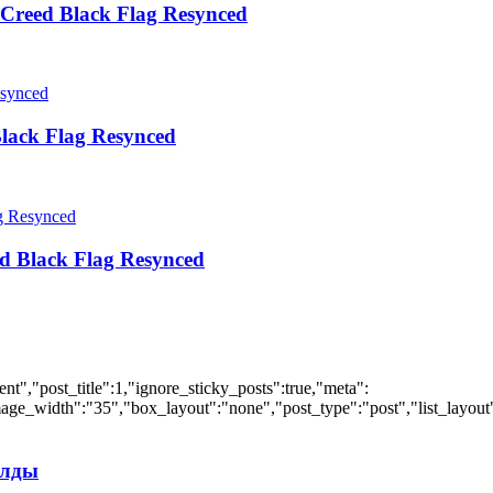
Creed Black Flag Resynced
lack Flag Resynced
d Black Flag Resynced
","post_title":1,"ignore_sticky_posts":true,"meta":
ge_width":"35","box_layout":"none","post_type":"post","list_layout":
илды