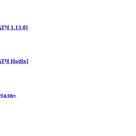
ТЧ 1.13.0]
ТЧ Hotfix]
етали»