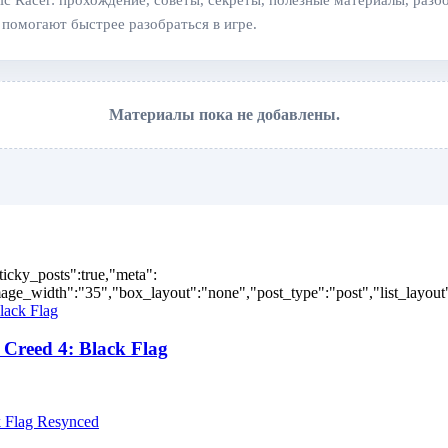
c Racer: прохождение, советы, секреты, полезные материалы, разб
 помогают быстрее разобраться в игре.
Материалы пока не добавлены.
ticky_posts":true,"meta":
ge_width":"35","box_layout":"none","post_type":"post","list_layout":
Creed 4: Black Flag