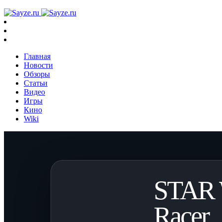
Главная
Новости
Обзоры
Статьи
Видео
Игры
Кино
Wiki
STAR 
Racer