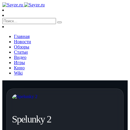
Главная
Новости
Обзоры
Статьи
Видео
Игры
Кино
Wiki
Spelunky 2