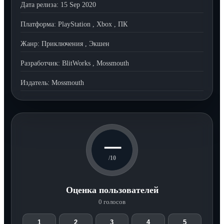
Дата релиза:
15 Sep 2020
Платформа:
PlayStation
,
Xbox
,
ПК
Жанр:
Приключения
,
Экшен
Разработчик:
BlitWorks
,
Mossmouth
Издатель:
Mossmouth
—
/10
Оценка пользователей
0 голосов
1
2
3
4
5