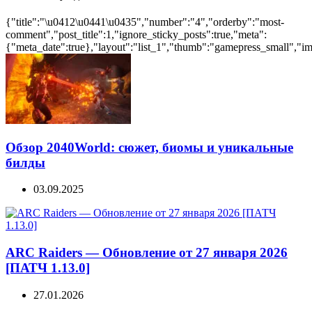
{"title":"\u0412\u0441\u0435","number":"4","orderby":"most-
comment","post_title":1,"ignore_sticky_posts":true,"meta":
{"meta_date":true},"layout":"list_1","thumb":"gamepress_small","ima
Обзор 2040World: сюжет, биомы и уникальные
билды
03.09.2025
ARC Raiders — Обновление от 27 января 2026
[ПАТЧ 1.13.0]
27.01.2026