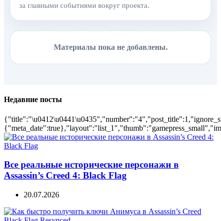
за главными событиями вокруг проекта.
Материалы пока не добавлены.
Недавние посты
{"title":"\u0412\u0441\u0435","number":"4","post_title":1,"ignore_s
{"meta_date":true},"layout":"list_1","thumb":"gamepress_small","ima
Все реальные исторические персонажи в
Assassin’s Creed 4: Black Flag
20.07.2026