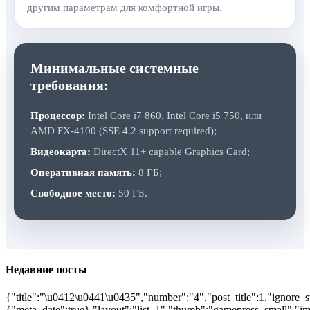
другим параметрам для комфортной игры.
Минимальные системные
требования:
Процессор:
Intel Core i7 860, Intel Core i5 750, или
AMD FX-4100 (SSE 4.2 support required);
Видеокарта:
DirectX 11+ capable Graphics Card;
Оперативная память:
8 ГБ;
Свободное место:
50 ГБ.
Недавние посты
{"title":"\u0412\u0441\u0435","number":"4","post_title":1,"ignore_s
{"meta_date":true},"layout":"list_1","thumb":"gamepress_small","ima