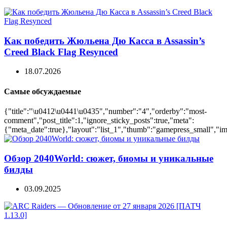
Как победить Жюльена Дю Касса в Assassin’s
Creed Black Flag Resynced
18.07.2026
Самые обсуждаемые
{"title":"\u0412\u0441\u0435","number":"4","orderby":"most-
comment","post_title":1,"ignore_sticky_posts":true,"meta":
{"meta_date":true},"layout":"list_1","thumb":"gamepress_small","ima
Обзор 2040World: сюжет, биомы и уникальные
билды
03.09.2025