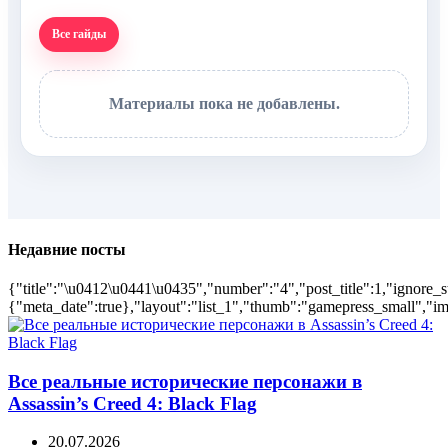
Все гайды
Материалы пока не добавлены.
Недавние посты
{"title":"\u0412\u0441\u0435","number":"4","post_title":1,"ignore_s
{"meta_date":true},"layout":"list_1","thumb":"gamepress_small","ima
Все реальные исторические персонажи в
Assassin’s Creed 4: Black Flag
20.07.2026