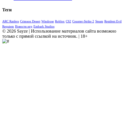
Теги
ARC Raiders
Crimson Desert
Windrose
Roblox
CS2
Counter-Strike 2
Steam
Resident Evil
Requiem
Новости игр
Embark Studios
© 2026 Sayze | Использование материалов сайта возможно
только с прямой ссылкой на источник. | 18+