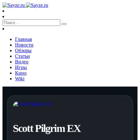
Главная
Новости
Обзоры
Статьи
Видео
Игры
Кино
Wiki
Scott Pilgrim EX