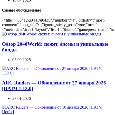
18.07.2026
Самые обсуждаемые
{"title":"\u0412\u0441\u0435","number":"4","orderby":"most-
comment","post_title":1,"ignore_sticky_posts":true,"meta":
{"meta_date":true},"layout":"list_1","thumb":"gamepress_small","ima
Обзор 2040World: сюжет, биомы и уникальные
билды
03.09.2025
ARC Raiders — Обновление от 27 января 2026
[ПАТЧ 1.13.0]
27.01.2026