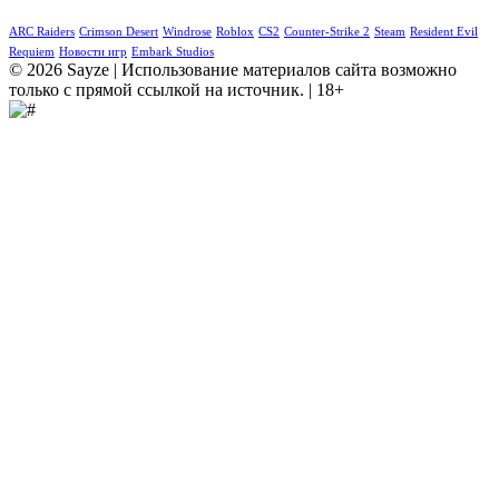
ARC Raiders
Crimson Desert
Windrose
Roblox
CS2
Counter-Strike 2
Steam
Resident Evil
Requiem
Новости игр
Embark Studios
© 2026 Sayze | Использование материалов сайта возможно
только с прямой ссылкой на источник. | 18+