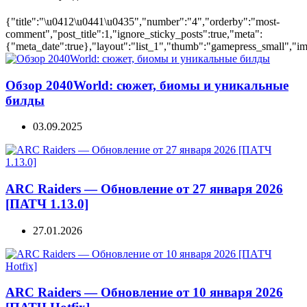
{"title":"\u0412\u0441\u0435","number":"4","orderby":"most-
comment","post_title":1,"ignore_sticky_posts":true,"meta":
{"meta_date":true},"layout":"list_1","thumb":"gamepress_small","ima
Обзор 2040World: сюжет, биомы и уникальные
билды
03.09.2025
ARC Raiders — Обновление от 27 января 2026
[ПАТЧ 1.13.0]
27.01.2026
ARC Raiders — Обновление от 10 января 2026