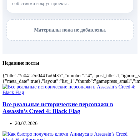
событиями вокруг проекта.
Материалы пока не добавлены.
Недавние посты
{"title":"\u0412\u0441\u0435","number":"4","post_title":1,"ignore_s
{"meta_date":true},"layout":"list_1","thumb":"gamepress_small","ima
Все реальные исторические персонажи в
Assassin’s Creed 4: Black Flag
20.07.2026