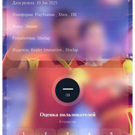
Дата релиза:
19 Jun 2025
Платформа:
PlayStation
,
Xbox
,
ПК
Жанр:
Экшен
Разработчик:
Sloclap
Издатель:
Kepler Interactive
,
Sloclap
—
/10
Оценка пользователей
0 голосов
1
2
3
4
5