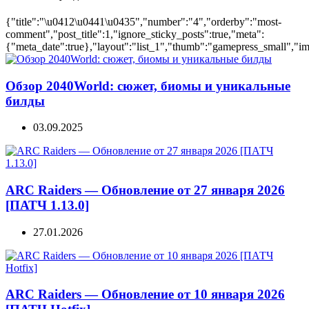
{"title":"\u0412\u0441\u0435","number":"4","orderby":"most-
comment","post_title":1,"ignore_sticky_posts":true,"meta":
{"meta_date":true},"layout":"list_1","thumb":"gamepress_small","ima
Обзор 2040World: сюжет, биомы и уникальные
билды
03.09.2025
ARC Raiders — Обновление от 27 января 2026
[ПАТЧ 1.13.0]
27.01.2026
ARC Raiders — Обновление от 10 января 2026