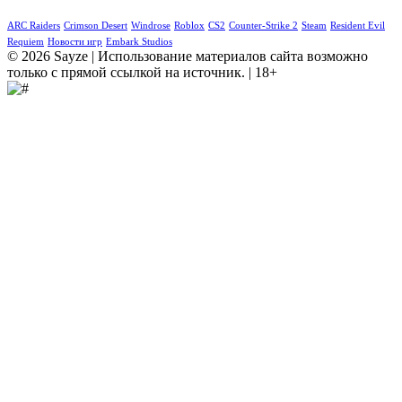
ARC Raiders
Crimson Desert
Windrose
Roblox
CS2
Counter-Strike 2
Steam
Resident Evil
Requiem
Новости игр
Embark Studios
© 2026 Sayze | Использование материалов сайта возможно
только с прямой ссылкой на источник. | 18+