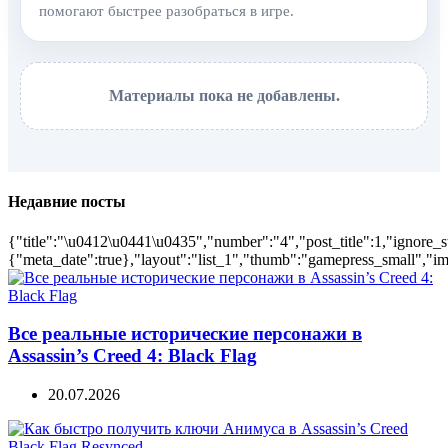
помогают быстрее разобраться в игре.
Материалы пока не добавлены.
Недавние посты
{"title":"\u0412\u0441\u0435","number":"4","post_title":1,"ignore_s
{"meta_date":true},"layout":"list_1","thumb":"gamepress_small","ima
Все реальные исторические персонажи в
Assassin’s Creed 4: Black Flag
20.07.2026