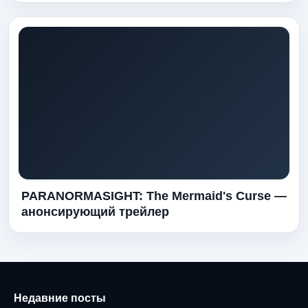
PARANORMASIGHT: The Mermaid's Curse —
анонсирующий трейлер
Недавние посты