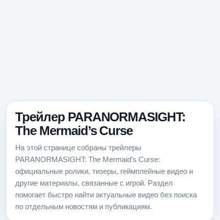
Трейлер PARANORMASIGHT:
The Mermaid’s Curse
На этой странице собраны трейлеры
PARANORMASIGHT: The Mermaid’s Curse:
официальные ролики, тизеры, геймплейные видео и
другие материалы, связанные с игрой. Раздел
помогает быстро найти актуальные видео без поиска
по отдельным новостям и публикациям.