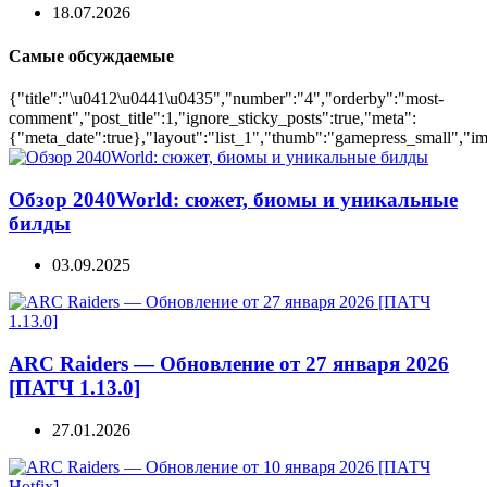
18.07.2026
Самые обсуждаемые
{"title":"\u0412\u0441\u0435","number":"4","orderby":"most-
comment","post_title":1,"ignore_sticky_posts":true,"meta":
{"meta_date":true},"layout":"list_1","thumb":"gamepress_small","ima
Обзор 2040World: сюжет, биомы и уникальные
билды
03.09.2025
ARC Raiders — Обновление от 27 января 2026
[ПАТЧ 1.13.0]
27.01.2026