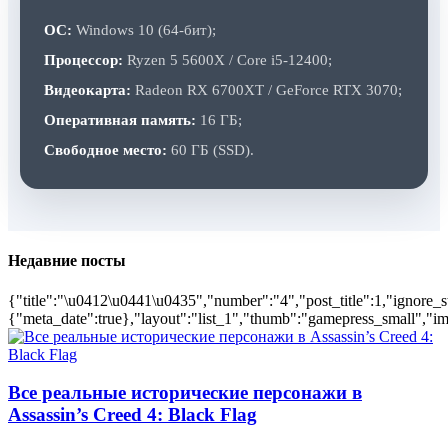
ОС:
Windows 10 (64-бит);
Процессор:
Ryzen 5 5600X / Core i5-12400;
Видеокарта:
Radeon RX 6700XT / GeForce RTX 3070;
Оперативная память:
16 ГБ;
Свободное место:
60 ГБ (SSD).
Недавние посты
{"title":"\u0412\u0441\u0435","number":"4","post_title":1,"ignore_s
{"meta_date":true},"layout":"list_1","thumb":"gamepress_small","ima
Все реальные исторические персонажи в
Assassin’s Creed 4: Black Flag