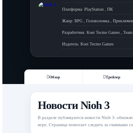
Платформа:
PlayStation
,
ПК
Жанр:
RPG
,
Головоломка
,
Приключен
Разработчик:
Koei Tecmo Games
,
Team 
Издатель:
Koei Tecmo Games
Обзор
Трейлер
Новости Nioh 3
В разделе публикуются новости Nioh 3: обновле
игре. Страница помогает следить за главными с