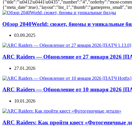
{"title":"\u0412\u0441\u0435","number":"4","orderby":"most-comment
{"meta_date":true},"layout":"list_1","thumb":"gamepress_small","ima
Обзор 2040World: сюжет, биомы и уникальные б
03.09.2025
ARC Raiders — Обновление от 27 января 2026 [ПА
27.01.2026
ARC Raiders — Обновление от 10 января 2026 [ПА
10.01.2026
ARC Raiders: Как пройти квест «Фотогеничные д