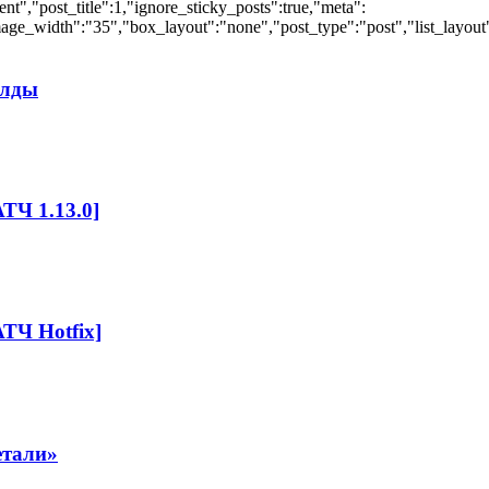
","post_title":1,"ignore_sticky_posts":true,"meta":
ge_width":"35","box_layout":"none","post_type":"post","list_layout":
илды
ТЧ 1.13.0]
ТЧ Hotfix]
етали»