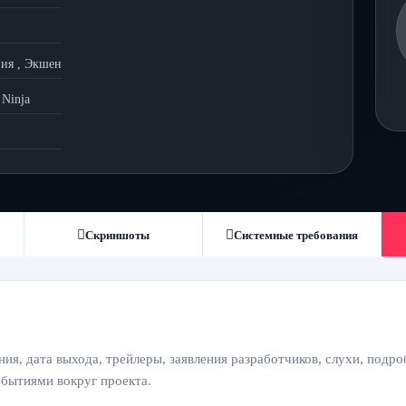
ия
,
Экшен
Ninja
Скриншоты
Системные требования
ния, дата выхода, трейлеры, заявления разработчиков, слухи, подр
обытиями вокруг проекта.