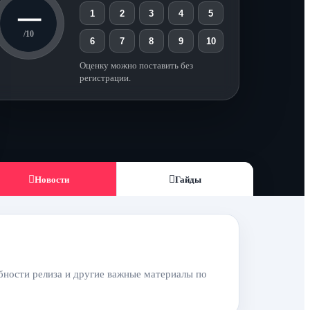
—
1
2
3
4
5
/10
6
7
8
9
10
Оценку можно поставить без
регистрации.
Новости
Гайды
обности релиза и другие важные материалы по