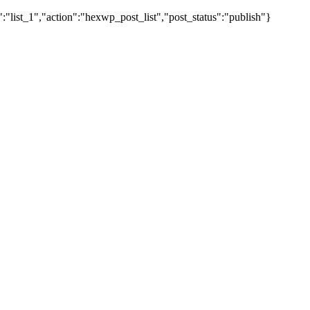
"list_1","action":"hexwp_post_list","post_status":"publish"}