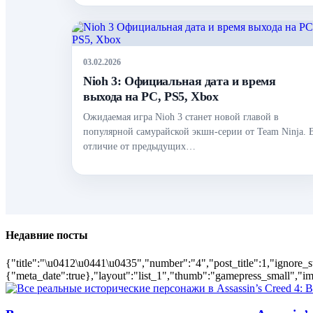
03.02.2026
Nioh 3: Официальная дата и время
выхода на PC, PS5, Xbox
Ожидаемая игра Nioh 3 станет новой главой в
популярной самурайской экшн-серии от Team Ninja. 
отличие от предыдущих…
Недавние посты
{"title":"\u0412\u0441\u0435","number":"4","post_title":1,"ignore_s
{"meta_date":true},"layout":"list_1","thumb":"gamepress_small","ima