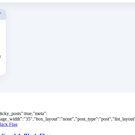
В
ticky_posts":true,"meta":
ge_width":"35","box_layout":"none","post_type":"post","list_layout":