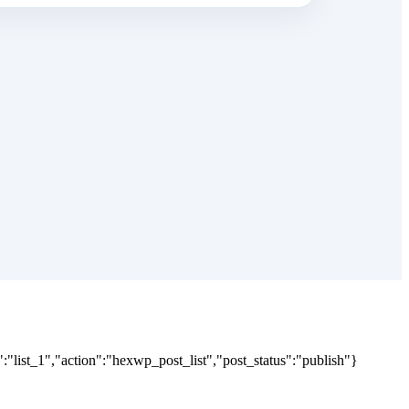
"list_1","action":"hexwp_post_list","post_status":"publish"}