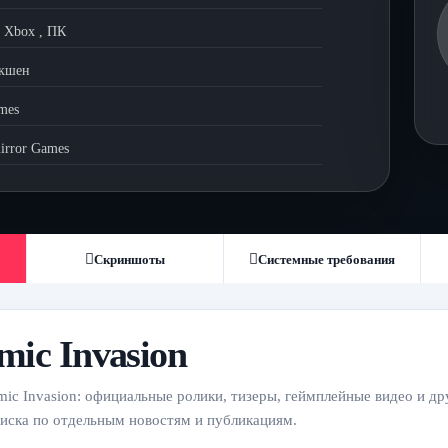
,
Xbox
,
ПК
кшен
mes
irror Games
Скриншоты
Системные требования
mic Invasion
ic Invasion: официальные ролики, тизеры, геймплейные видео и дру
оиска по отдельным новостям и публикациям.