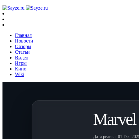
Главная
Новости
Обзоры
Статьи
Видео
Игры
Кино
Wiki
Marvel
Дата релиза:
01 Dec 202