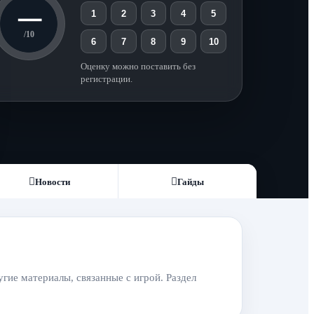
—
1
2
3
4
5
/10
6
7
8
9
10
Оценку можно поставить без
регистрации.
Новости
Гайды
гие материалы, связанные с игрой. Раздел