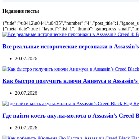
Недавние посты
{"title":"\u0412\u0441\u0435","number":"4","post_title":1,"ignore_s
{"meta_date":true},"layout":"list_1","thumb":"gamepress_small","ima
Все реальные исторические персонажи в Assassin’s 
20.07.2026
Как быстро получить ключи Анимуса в Assassin’s 
20.07.2026
Где найти кость акулы-молота в Assassin’s Creed B
20.07.2026