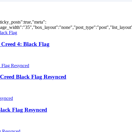
ticky_posts":true,"meta":
ge_width":"35","box_layout":"none","post_type":"post","list_layout":
Creed 4: Black Flag
Creed Black Flag Resynced
lack Flag Resynced