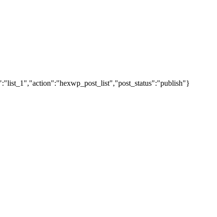
"list_1","action":"hexwp_post_list","post_status":"publish"}