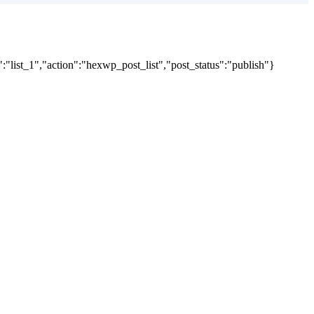
"list_1","action":"hexwp_post_list","post_status":"publish"}