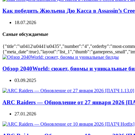
Как победить Жюльена Дю Касса в Assassin’s Cree
18.07.2026
Самые обсуждаемые
{"title":"\u0412\u0441\u0435","number":"4","orderby":"most-comment
{"meta_date":true},"layout":"list_1","thumb":"gamepress_small","ima
Обзор 2040World: сюжет, биомы и уникальные б
03.09.2025
ARC Raiders — Обновление от 27 января 2026 [ПА
27.01.2026