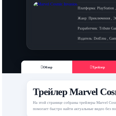
Платформа:
PlayStation
Жанр:
Приключения
,
Э
Разработчик:
Tribute Ga
Издатель:
DotEmu
,
Gam
Обзор
Трейлер
Трейлер Marvel Cos
На этой странице собраны трейлеры Marvel Cosm
помогает быстро найти актуальные видео без п