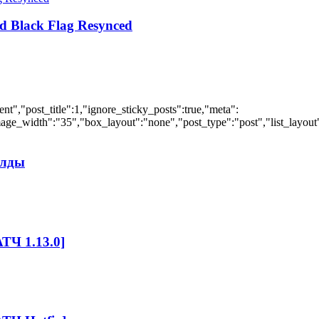
d Black Flag Resynced
","post_title":1,"ignore_sticky_posts":true,"meta":
ge_width":"35","box_layout":"none","post_type":"post","list_layout":
илды
ТЧ 1.13.0]