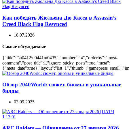
Как победить Жюльена Дю Касса в Assassin’s
Creed Black Flag Resynced
18.07.2026
Самые обсуждаемые
{"title":"\u0412\u0441\u0435","number":"4","orderby":"most-
comment","post_title":1,"ignore_sticky_posts":true,"meta":
{"meta_date":true},"layout":"list_1","thumb":"gamepress_small","ima
Обзор 2040World: сюжет, биомы и уникальные
билды
03.09.2025
ARC Raiders — Обновление от 27 января 2026