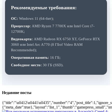
Рекомендуемые требования:
ОС:
Windows 11 (64-бит);
Процессор:
AMD Ryzen 7 7700X или Intel Core i7-
12700K;
Видеокарта:
AMD Radeon RX 6750 XT, GeForce RTX
3060 или Intel Arc A770 (8 ГБof Video RAM
Recommended);
Оперативная память:
16 ГБ;
Свободное место:
30 ГБ (SSD).
Недавние посты
{"title":"\u0412\u0441\u0435","number":"4","post_title":1,"ignore_s
{"meta_date":true},"layout":"list_1","thumb":"gamepress_small","ima