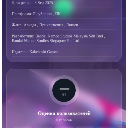
Дата релиза:
3 Sep 2025
Платформа:
PlayStation
,
ПК
Жанр:
Аркада
,
Приключения
,
Экшен
Разработчик:
Bandai Namco Studios Malaysia Sdn Bhd
,
Bandai Namco Studios Singapore Pte Ltd
Издатель:
Kakehashi Games
—
/10
Оценка пользователей
0 голосов