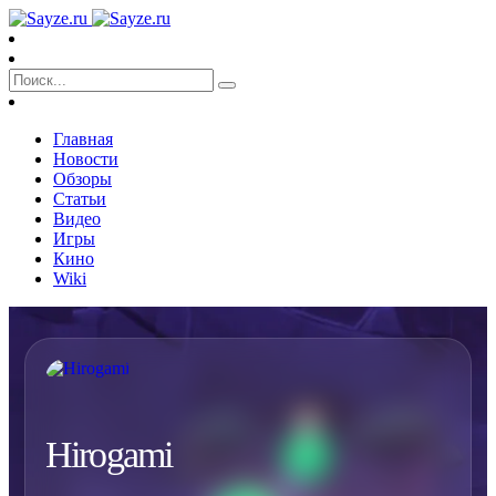
Главная
Новости
Обзоры
Статьи
Видео
Игры
Кино
Wiki
Hirogami