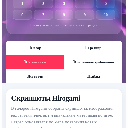
1
2
3
4
5
6
7
8
9
10
Оценку можно поставить без регистрации.
Обзор
Трейлер
Скриншоты
Системные требования
Новости
Гайды
Скриншоты Hirogami
В галерее Hirogami собраны скриншоты, изображения,
кадры геймплея, арт и визуальные материалы по игре.
Раздел обновляется по мере появления новых