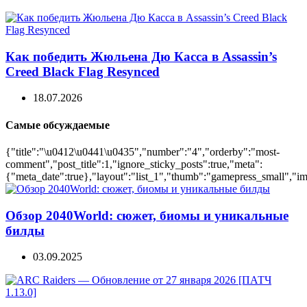
Как победить Жюльена Дю Касса в Assassin’s
Creed Black Flag Resynced
18.07.2026
Самые обсуждаемые
{"title":"\u0412\u0441\u0435","number":"4","orderby":"most-
comment","post_title":1,"ignore_sticky_posts":true,"meta":
{"meta_date":true},"layout":"list_1","thumb":"gamepress_small","ima
Обзор 2040World: сюжет, биомы и уникальные
билды
03.09.2025